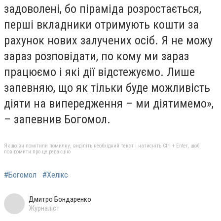
задоволені, бо піраміда розростається,
перші вкладники отримують кошти за
рахунок нових залучених осіб. Я не можу
зараз розповідати, по кому ми зараз
працюємо і які дії відстежуємо. Лише
запевняю, що як тільки буде можливість
діяти на випередження – ми діятимемо»,
– запевнив Богомол.
Якщо ви помітили помилку, виділіть необхідний текст і натисніть Ctrl + Enter, щоб
повідомити про це редакцію
#Богомол
#Хелікс
Дмитро Бондаренко
Журналіст