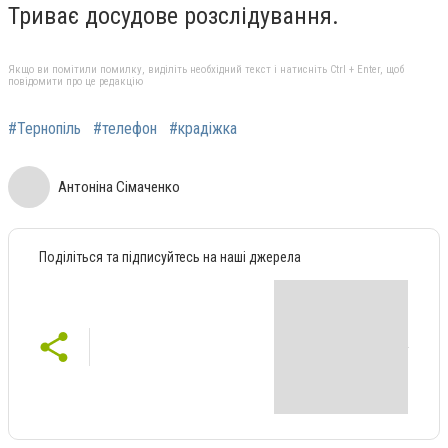
Триває досудове розслідування.
Якщо ви помітили помилку, виділіть необхідний текст і натисніть Ctrl + Enter, щоб
повідомити про це редакцію
#Тернопіль
#телефон
#крадіжка
Антоніна Сімаченко
Поділіться та підписуйтесь на наші джерела