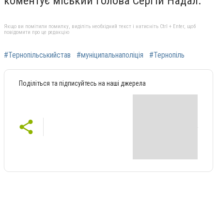
коментує міський голова Сергій Надал.
Якщо ви помітили помилку, виділіть необхідний текст і натисніть Ctrl + Enter, щоб
повідомити про це редакцію
#Тернопільськийстав
#муніципальнаполіція
#Тернопіль
Поділіться та підписуйтесь на наші джерела