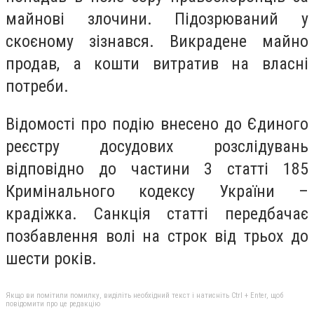
майнові злочини. Підозрюваний у
скоєному зізнався. Викрадене майно
продав, а кошти витратив на власні
потреби.
Відомості про подію внесено до Єдиного
реєстру досудових розслідувань
відповідно до частини 3 статті 185
Кримінального кодексу України –
крадіжка. Санкція статті передбачає
позбавлення волі на строк від трьох до
шести років.
Якщо ви помітили помилку, виділіть необхідний текст і натисніть Ctrl + Enter, щоб
повідомити про це редакцію