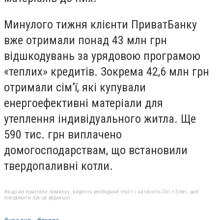
Минулого тижня клієнти ПриватБанку
вже отримали понад 43 млн грн
відшкодувань за урядовою програмою
«теплих» кредитів. Зокрема 42,6 млн грн
отримали сім’ї, які купували
енергоефективні матеріали для
утеплення індивідуального житла. Ще
590 тис. грн виплачено
домогосподарствам, що встановили
твердопаливні котли.
Якщо ви помітили помилку, виділіть необхідний текст і натисніть Ctrl + Enter, щоб
повідомити про це редакцію