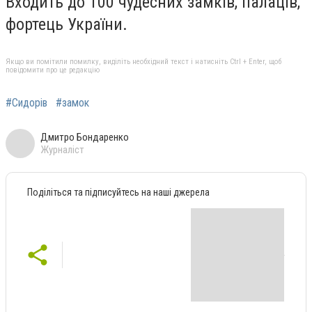
Входить до 100 чудесних замків, палаців,
фортець України.
Якщо ви помітили помилку, виділіть необхідний текст і натисніть Ctrl + Enter, щоб
повідомити про це редакцію
#Сидорів
#замок
Дмитро Бондаренко
Журналіст
Поділіться та підписуйтесь на наші джерела