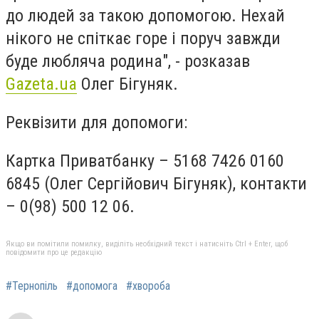
до людей за такою допомогою. Нехай
нікого не спіткає горе і поруч завжди
буде любляча родина", - розказав
Gazeta.ua
Олег Бігуняк.
Реквізити для допомоги:
Картка Приватбанку – 5168 7426 0160
6845 (Олег Сергійович Бігуняк), контакти
– 0(98) 500 12 06.
Якщо ви помітили помилку, виділіть необхідний текст і натисніть Ctrl + Enter, щоб
повідомити про це редакцію
#Тернопіль
#допомога
#хвороба