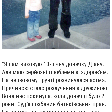
"Я сам виховую 10-річну донечку Діану.
Але маю серйозні проблеми зі здоров'ям.
На нервовому ґрунті розвинулася астма.
Причиною стало розлучення з дружиною.
Вона нас покинула, коли донечці було 2
роки. Суд її позбавив батьківських прав.