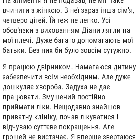
На аліменти я не подавав, не міг таке
вчинити з жінкою. В неї зараз інша сім'я,
четверо дітей. Їй теж не легко. Усі
обов'язки з вихованням Діани лягли на
мої плечі. Дуже багато допомагають мої
батьки. Без них би було зовсім сутужно.
Я працюю двірником. Намагаюся дитину
забезпечити всім необхідним. Але дуже
дошкуляє хвороба. Задуха не дає
працювати. Змушений постійно
приймати ліки. Нещодавно знайшов
приватну клініку, почав лікуватися і
відчуваю суттєве покращення. Але
грошей не вистачає. Я вперше звертаюся