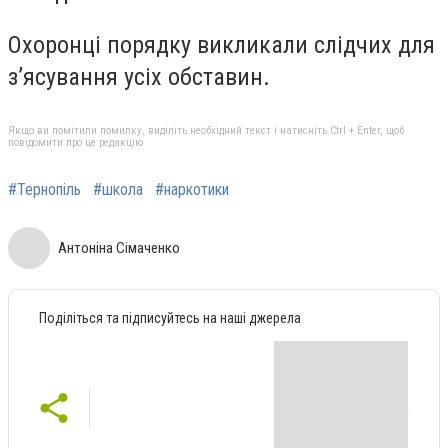
Охоронці порядку викликали слідчих для
з’ясування усіх обставин.
Якщо ви помітили помилку, виділіть необхідний текст і натисніть Ctrl + Enter, щоб
повідомити про це редакцію
#Тернопіль
#школа
#наркотики
Антоніна Сімаченко
Поділіться та підписуйтесь на наші джерела