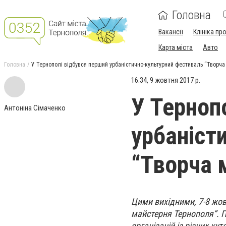
Головна
Вакансії
Клініка пр
Карта міста
Авто
Головна
У Тернополі відбувся перший урбаністично-культурний фестиваль “Творча
16:34, 9 жовтня 2017 р.
У Терноп
Антоніна Сімаченко
урбаніст
“Творча 
Цими вихідними, 7-8 жов
майстерня Тернополя”. П
організацій із різних кут