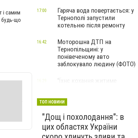
Гаряча вода повертається: у
17:00
т і самим
Тернополі запустили
а будь-що
котельню після ремонту
Моторошна ДТП на
16:42
Тернопільщині: у
понівеченому авто
заблокувало людину (ФОТО)
"Їхнє кохання житиме
16:29
вічно": ці 3 пари знаків
Зодіаку мають ідеальну
сумісність
ТОП НОВИНИ
"Дощ і похолодання": в
цих областях України
скоро хлинуть зливи та