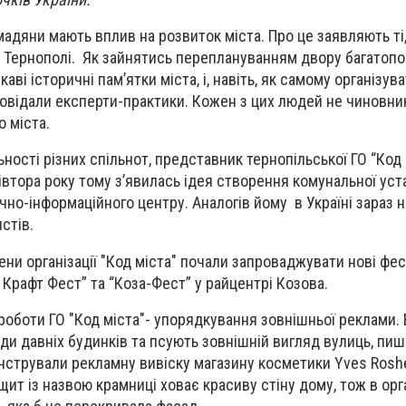
мадяни мають вплив на розвиток міста. Про це заявляють ті,
 в Тернополі. Як зайнятись переплануванням двору багатопо
аві історичні пам’ятки міста, і, навіть, як самому організу
повідали експерти-практики. Кожен з цих людей не чиновник
о міста.
ьності різних спільнот, представник тернопільської ГО “Код
івтора року тому з’явилась ідея створення комунальної уст
чно-інформаційного центру. Аналогів йому в Україні зараз 
стів.
лени організації "Код міста" почали запроваджувати нові фес
 Крафт Фест” та “Коза-Фест” у райцентрі Козова.
 роботи ГО "Код міста"- упорядкування зовнішньої реклами. 
ди давніх будинків та псують зовнішній вигляд вулиць, пи
нстрували рекламну вивіску магазину косметики Yves Roshe
щит із назвою крамниці ховає красиву стіну дому, тож в орга