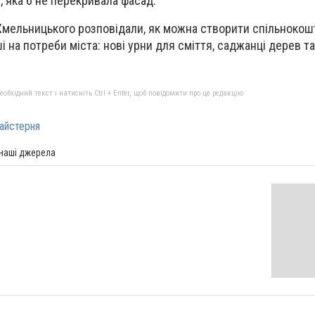
, яка б не перекривала фасад.
 Хмельницького розповідали, як можна створити спільнокош
 на потреби міста: нові урни для сміття, саджанці дерев т
бхідний текст і натисніть Ctrl + Enter, щоб повідомити про це редакцію
айстерня
 наші джерела