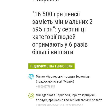
"16 500 грн пенсії
замість мінімальних 2
595 грн": у серпні ці
категорії людей
отримають у 6 разів
більші виплати
ПІДПРИЄМСТВА ТЕРНОПОЛЯ
Митно - брокерські послуги Тернопіль
(працюємо по всій Україні)
+380665778845
Мій адвокат в Тернополі, юрист, юридичні
послуги, працюємо і по Тернопільській області
+380(99)980-65-57, +38 (067) 913-06-57