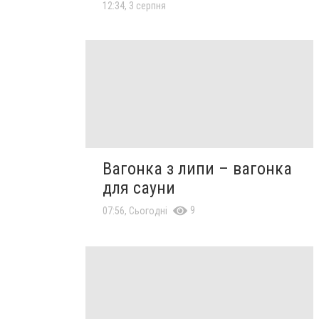
12:34, 3 серпня
Вагонка з липи – вагонка
для сауни
9
07:56, Сьогодні