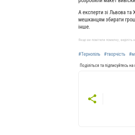
розробили макет вивіски
А експерти зі Львова та
мешканцям збирати гроші
інше.
Якщо ви помітили помилку, виділіть нео
#Тернопіль
#творчість
#м
Поділіться та підписуйтесь на