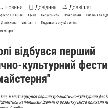
Новини
Довідник
Дозвілля
офесора С.Хміля
Афіша
Нерухомість
Оголошення
Питання та від
Довідкова
Фотозвіти
Податкова служба online
 майстерня"
олі відбувся перший
ично-культурний фест
майстерня"
тня, в місті відбувся перший урбаністично-культурний фес
оділитись найліпшими ідеями із розвитку міста приїхали 
очків України.