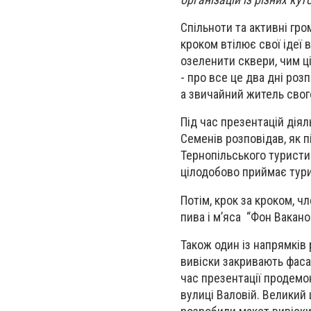
Спільноти та активні гро
кроком втілює свої ідеї
озеленити сквери, чим цік
- про все це два дні роз
а звичайний житель свог
Під час презентацій діял
Семенів розповідав, як п
Тернопільського туристи
цілодобово приймає тури
Потім, крок за кроком, ч
пива і м’яса “Фон Вакано
Також один із напрямків
вивіски закривають фаса
час презентації продемо
вулиці Валовій. Великий 