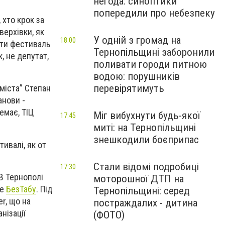
негода: синоптики
попередили про небезпеку
 хто крок за
верхівки, як
У одній з громад на
18:00
вати фестиваль
Тернопільщині заборонили
, не депутат,
поливати городи питною
водою: порушників
перевірятимуть
 міста” Степан
анови -
немає, ТІЦ
Міг вибухнути будь-якої
17:45
миті: на Тернопільщині
знешкодили боєприпас
тивалі, як от
Стали відомі подробиці
17:30
В Тернополі
моторошної ДТП на
ше
БезТабу
. Під
Тернопільщині: серед
r, що на
постраждалих - дитина
нізації
(ФОТО)