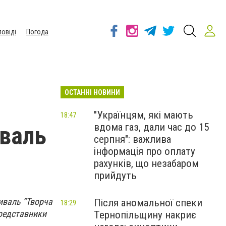
повіді
Погода
ОСТАННІ НОВИНИ
"Українцям, які мають
18:47
вдома газ, дали час до 15
иваль
серпня": важлива
інформація про оплату
рахунків, що незабаром
прийдуть
тиваль “Творча
Після аномальної спеки
18:29
представники
Тернопільщину накриє