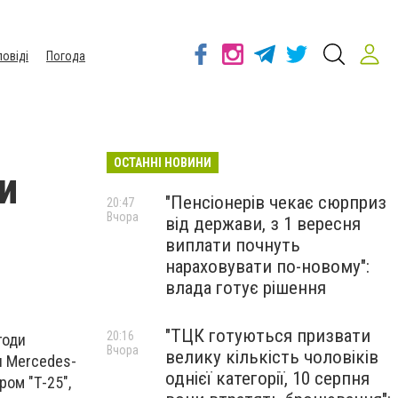
повіді
Погода
ОСТАННІ НОВИНИ
и
"Пенсіонерів чекає сюрприз
20:47
Вчора
від держави, з 1 вересня
виплати почнуть
нараховувати по-новому":
влада готує рішення
"ТЦК готуються призвати
20:16
годи
Вчора
велику кількість чоловіків
я Mercedes-
однієї категорії, 10 серпня
ром "Т-25",