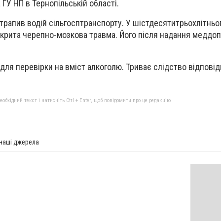
ГУ НП в Тернопільській області.
отрапив водій сільгосптранспорту. У шістдесятитрьохлітньо
закрита черепно-мозкова травма. Його після надання меддо
 для перевірки на вміст алкоголю. Триває слідство відповід
бхідний текст і натисніть Ctrl + Enter, щоб повідомити про це редакцію
 наші джерела