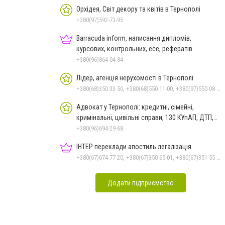
Орхідея, Світ декору та квітів в Тернополі
+380(97)592-73-95
Barracuda inform, написання дипломів,
курсових, контрольних, есе, рефератів
+380(96)864-04-84
Лідер, агенція нерухомості в Тернополі
+380(68)350-33-50, +380(68)550-11-00, +380(97)550-08-42, +380(66)048-42-70
Адвокат у Тернополі: кредитні, сімейні,
кримінальні, цивільні справи, 130 КУпАП, ДТП,
банкрутство
+380(96)694-29-68
ІНТЕР переклади апостиль легалізація
+380(67)674-77-20, +380(67)350-65-01, +380(67)351-55-21, +380(67)674-77-20
Додати підприємство