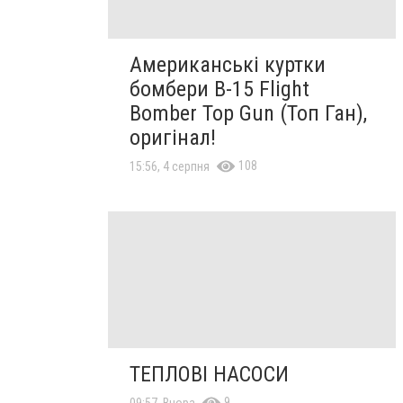
Американські куртки
бомбери B-15 Flight
Bomber Top Gun (Топ Ган),
оригінал!
108
15:56, 4 серпня
ТЕПЛОВІ НАСОСИ
9
09:57, Вчора