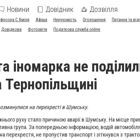
Новини
Довідник
Дозвілля
офесора С.Хміля
Афіша
Нерухомість
Оголошення
Питання та від
Довідкова
Фотозвіти
Податкова служба online
та іномарка не поділил
а Тернопільщині
розминулися на перехресті в Шумську.
ього руху стало причиною аварії в Шумську. На місце при
ивна група. За попередньою інформацією, водій автомобіл
а перехрестя, не пропустив транспорт і зіткнувся з тракто