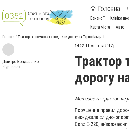
Головна
Вакансії
Клініка пр
Карта міста
Авто
Головна
Трактор та іномарка не поділили дорогу на Тернопільщині
14:02, 11 жовтня 2017 р.
Трактор 
Дмитро Бондаренко
Журналіст
дорогу н
Mercedes та трактор не 
Порушення правил дорожн
виїжджала слідчо-операт
Benz Е-220, виїжджаючи н