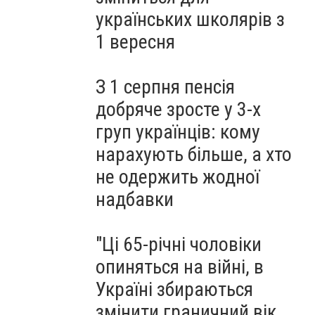
"Golden Talent World" (ФОТО)
українських школярів з
1 вересня
З 1 серпня пенсія
добряче зросте у 3-х
груп українців: кому
нарахують більше, а хто
не одержить жодної
надбавки
"Ці 65-річні чоловіки
опиняться на війні, в
Україні збираються
змінити граничний вік