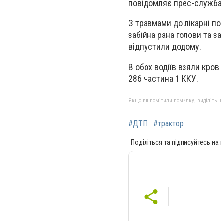
повідомляє прес-служба 
З травмами до лікарні п
забійна рана голови та 
відпустили додому.
В обох водіїв взяли кров
286 частина 1 ККУ.
Якщо ви помітили помилку, виділіть нео
#ДТП
#трактор
Поділіться та підписуйтесь на