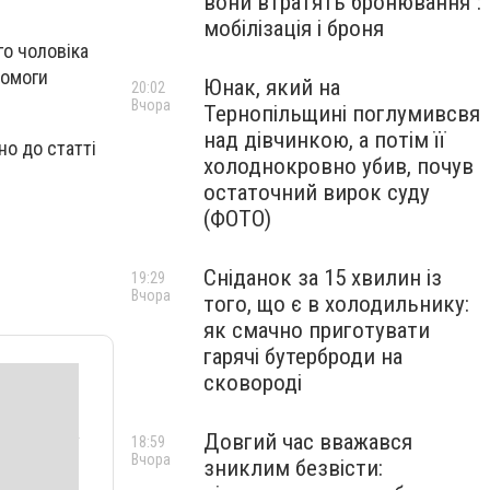
вони втратять бронювання":
мобілізація і броня
го чоловіка
помоги
Юнак, який на
20:02
Вчора
Тернопільщині поглумивсвя
над дівчинкою, а потім її
но до статті
холоднокровно убив, почув
остаточний вирок суду
(ФОТО)
Сніданок за 15 хвилин із
19:29
Вчора
того, що є в холодильнику:
як смачно приготувати
гарячі бутерброди на
сковороді
Довгий час вважався
18:59
Вчора
зниклим безвісти: