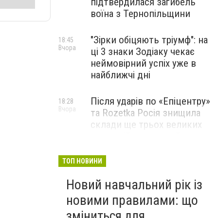
підтвердилася загибель
воїна з Тернопільщини
"Зірки обіцяють тріумф": на
18:45
Вчора
ці 3 знаки Зодіаку чекає
неймовірний успіх уже в
найближчі дні
Після ударів по «Епіцентру»
18:28
Вчора
та Rozetka Росія знищила
склади ще трьох великих
компаній: можливий
дефіцит одягу, взуття та
запчастин
ТОП НОВИНИ
Новий навчальний рік із
Юна піаністка з Тернополя
18:00
Вчора
здобула перемогу на
новими правилами: що
міжнародному конкурсі
зміниться для