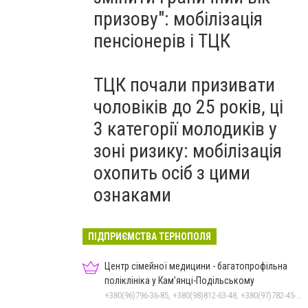
призову": мобілізація
пенсіонерів і ТЦК
ТЦК почали призивати
чоловіків до 25 років, ці
3 категорії молодиків у
зоні ризику: мобілізація
охопить осіб з цими
ознаками
ПІДПРИЄМСТВА ТЕРНОПОЛЯ
Центр сімейної медицини - багатопрофільна
поліклініка у Кам’янці-Подільському
+380(96)796-36-85, +380(98)812-63-48, +380(97)782-45-70