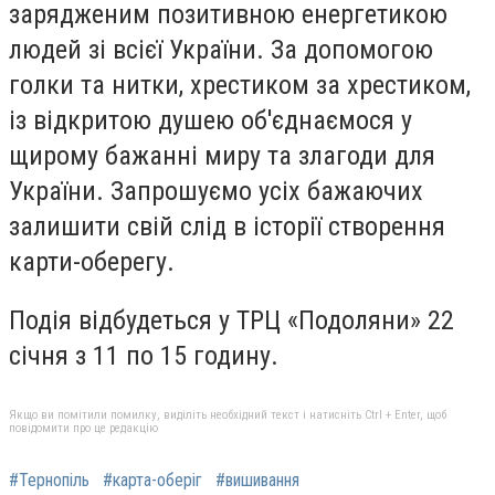
зарядженим позитивною енергетикою
людей зі всієї України. За допомогою
голки та нитки, хрестиком за хрестиком,
із відкритою душею об'єднаємося у
щирому бажанні миру та злагоди для
України. Запрошуємо усіх бажаючих
залишити свій слід в історії створення
карти-оберегу.
Подія відбудеться у ТРЦ «Подоляни» 22
січня з 11 по 15 годину.
Якщо ви помітили помилку, виділіть необхідний текст і натисніть Ctrl + Enter, щоб
повідомити про це редакцію
#Тернопіль
#карта-оберіг
#вишивання