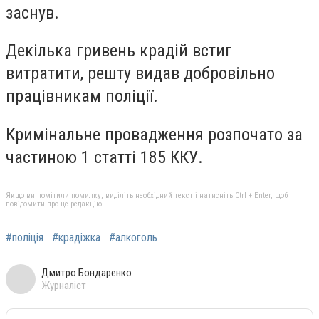
заснув.
Декілька гривень крадій встиг
витратити, решту видав добровільно
працівникам поліції.
Кримінальне провадження розпочато за
частиною 1 статті 185 ККУ.
Якщо ви помітили помилку, виділіть необхідний текст і натисніть Ctrl + Enter, щоб
повідомити про це редакцію
#поліція
#крадіжка
#алкоголь
Дмитро Бондаренко
Журналіст