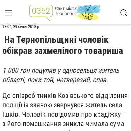
13:04, 29 січня 2018 р.
На Тернопільщині чоловік
обікрав захмелілого товариша
1 000 грн поцупив у односельця житель
області, поки той, нетверезий, спав.
До співробітників Козівського відділення
поліції із заявою звернувся житель села
Ішків. Чоловік повідомив про крадіжку –
з його помешкання зникла чимала сума