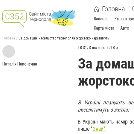
Головна
Вакансії
Клініка пр
Карта міста
Авто
Головна
За домашнє насильство тернополян жорстоко каратимуть
18:31, 3 лютого 2018 р.
За домаш
Наталія Наконечна
жорстоко
В Україні планують вв
виселятимуть з житла.
В Україні мають намір в
пише "
Знай"
.