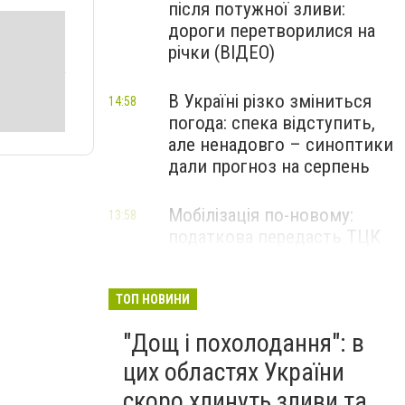
після потужної зливи:
дороги перетворилися на
річки (ВІДЕО)
В Україні різко зміниться
14:58
погода: спека відступить,
але ненадовго – синоптики
дали прогноз на серпень
Мобілізація по-новому:
13:58
податкова передасть ТЦК
дані про чоловіків 18–60
років, навіть за кордоном
ТОП НОВИНИ
"Дощ і похолодання": в
цих областях України
скоро хлинуть зливи та