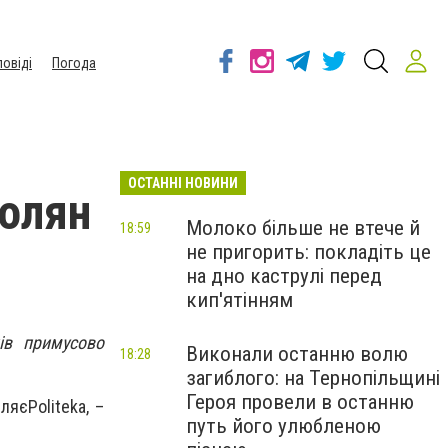
повіді
Погода
ОСТАННІ НОВИНИ
полян
Молоко більше не втече й
18:59
не пригорить: покладіть це
на дно каструлі перед
кип'ятінням
ів примусово
Виконали останню волю
18:28
загиблого: на Тернопільщині
Героя провели в останню
яєPoliteka, –
путь його улюбленою