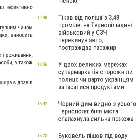
піснею
ьш ефективно
Тікав від поліції з 3,48
17:48
проміле: на Тернопільщині
ступним чином
військовий у СЗЧ
дки, виносить
перекинув авто,
постраждав пасажир
е проживання,
соби, а також
У двох великих мережах
16:56
супермаркетів спорожніли
полиці: чи варто українцям
ошира є дозвіл
запасатися продуктами
Чорний дим видно з усього
15:42
Тернополя: біля міста
спалахнула сильна пожежа
Буковель пішов під воду
15:23