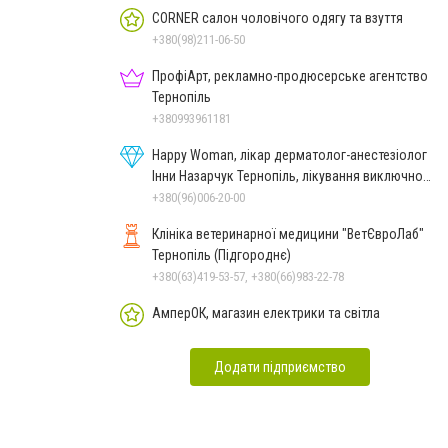
CORNER салон чоловічого одягу та взуття
+380(98)211-06-50
ПрофіАрт, рекламно-продюсерське агентство
Тернопіль
+380993961181
Happy Woman, лікар дерматолог-анестезіолог
Інни Назарчук Тернопіль, лікування виключно
важких станів
+380(96)006-20-00
Клініка ветеринарної медицини "ВетЄвроЛаб"
Тернопіль (Підгороднє)
+380(63)419-53-57, +380(66)983-22-78
АмперОК, магазин електрики та світла
Додати підприємство