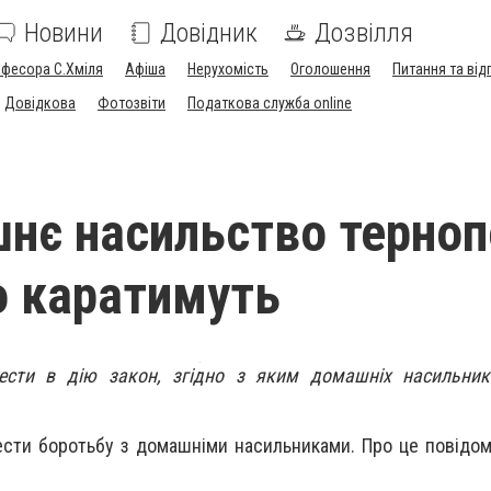
Новини
Довідник
Дозвілля
офесора С.Хміля
Афіша
Нерухомість
Оголошення
Питання та від
Довідкова
Фотозвіти
Податкова служба online
нє насильство терно
 каратимуть
ести в дію закон, згідно з яким домашніх насильник
ести боротьбу з домашніми насильниками. Про це повідомл