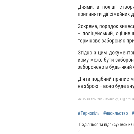
Днями, в поліції ство
припиняти дії сімейних 
Зокрема, порядок винес
– поліцейський, оцінив
термінове забороняє пр
Згідно з цим документо
йому може бути забороне
заборонено в будь-який 
Діяти подібний припис мо
на зброю – воно буде ан
Якщо ви помітили помилку, виділіть нео
#Тернопіль
#насильство
#
Поділіться та підписуйтесь на