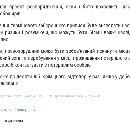
рили проект розпорядження, який нібито дозволить біл
дебоширів.
ення термінового заборонного приписи буде виглядати на
ши ризики і розуміючи, що можуть бути більш важкі наслі
ипис.
м, правопорушник може бути зобов’язаний покинути місц
ний вхід та перебування у місці проживання потерпілого о
спосіб контактувати з потерпілим особою.
же до десяти діб. Крім цього, відтепер, у разі, якщо у деб
ульовано.
бхідний текст і натисніть Ctrl + Enter, щоб повідомити про це редакцію
закон
#покарання
 наші джерела