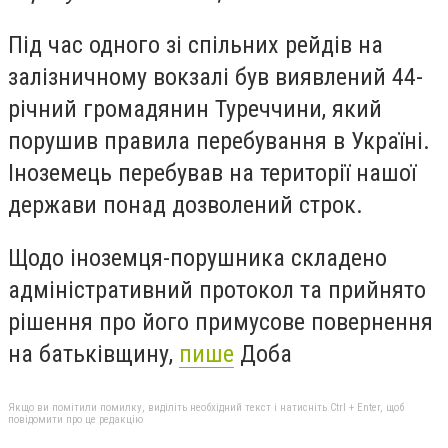
Під час одного зі спільних рейдів на
залізничному вокзалі був виявлений 44-
річний громадянин Туреччини, який
порушив правила перебування в Україні.
Іноземець перебував на території нашої
держави понад дозволений строк.
Щодо іноземця-порушника складено
адміністративний протокол та прийнято
рішення про його примусове повернення
на батьківщину,
пише
Доба
Якщо ви помітили помилку, виділіть необхідний текст і натисніть Ctrl + Enter, щоб
повідомити про це редакцію