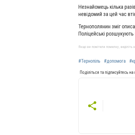
Незнайомець кілька разі
невідомий за цей час вті
Тернополянин зміг описа
Поліцейські розшукують
Якщо ви помітили помилку, виділіть нео
#Тернопіль
#допомога
#к
Поділіться та підписуйтесь на