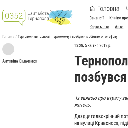
Головна
Вакансії
Клініка пр
Карта міста
Авто
Головна
Тернополянин допоміг перехожому і позбувся мобільного телефону
13:28, 5 квітня 2018 р.
Тернопол
Антоніна Сімаченко
позбувся
Із заявою про втрату зас
житель.
Двадцятидвохрічний поте
на вулиці Кривоноса, пі