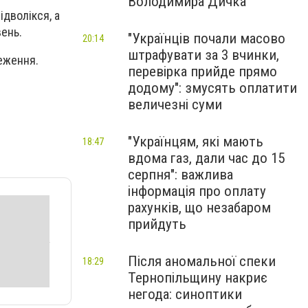
Володимира Дичка
ідволікся, а
вень.
"Українців почали масово
20:14
штрафувати за 3 вчинки,
еження.
перевірка прийде прямо
додому": змусять оплатити
величезні суми
"Українцям, які мають
18:47
вдома газ, дали час до 15
серпня": важлива
інформація про оплату
рахунків, що незабаром
прийдуть
Після аномальної спеки
18:29
Тернопільщину накриє
негода: синоптики