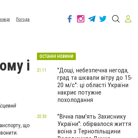
повіді
Погода
ОСТАННІ НОВИНИ
ому і
"Дощі, небезпечна негода,
21:11
град та шквали вітру до 15-
20 м/с": ці області України
накриє потужне
похолодання
ісцевий
"Вічна пам'ять Захиснику
20:30
України": обірвалося життя
ранспорту, що
воїна з Тернопільщини
звонити.