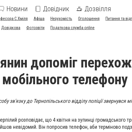
Новини
Довідник
Дозвілля
офесора С.Хміля
Афіша
Нерухомість
Оголошення
Питання та від
Довідкова
Фотозвіти
Податкова служба online
янин допоміг перехож
 мобільного телефону
обу зв'язку до Тернопільського відділу поліції звернувся м
рпілий розповідає, що 4 квітня на зупинці громадського т
дійшов невідомий. Він попросив телефон, аби терміново под