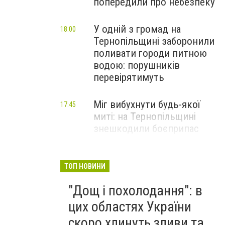
попередили про небезпеку
У одній з громад на
18:00
Тернопільщині заборонили
поливати городи питною
водою: порушників
перевірятимуть
Міг вибухнути будь-якої
17:45
миті: на Тернопільщині
знешкодили боєприпас
Стали відомі подробиці
17:30
моторошної ДТП на
ТОП НОВИНИ
Тернопільщині: серед
"Дощ і похолодання": в
постраждалих - дитина
(ФОТО)
цих областях України
скоро хлинуть зливи та