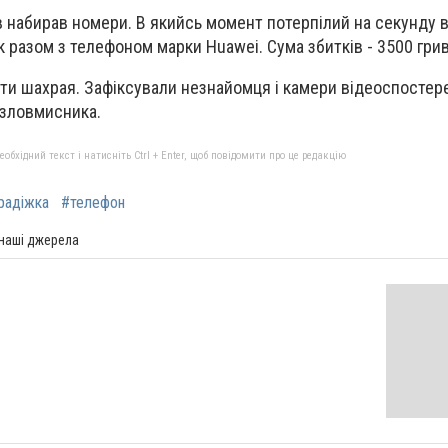
в набирав номери. В якийсь момент потерпілий на секунду в
к разом з телефоном марки Huawei. Сума збитків - 3500 гри
ти шахрая. Зафіксували незнайомця і камери відеоспостер
 зловмисника.
бхідний текст і натисніть Ctrl + Enter, щоб повідомити про це редакцію
радіжка
#телефон
 наші джерела