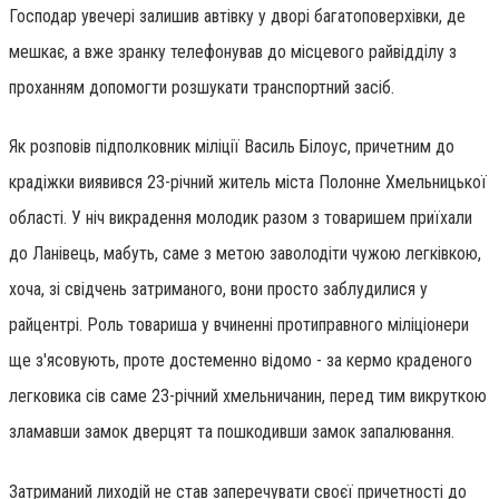
Господар увечері залишив автівку у дворі багатоповерхівки, де
мешкає, а вже зранку телефонував до місцевого райвідділу з
проханням допомогти розшукати транспортний засіб.
Як розповів підполковник міліції Василь Білоус, причетним до
крадіжки виявився 23-річний житель міста Полонне Хмельницької
області. У ніч викрадення молодик разом з товаришем приїхали
до Ланівець, мабуть, саме з метою заволодіти чужою легківкою,
хоча, зі свідчень затриманого, вони просто заблудилися у
райцентрі. Роль товариша у вчиненні протиправного міліціонери
ще з'ясовують, проте достеменно відомо - за кермо краденого
легковика сів саме 23-річний хмельничанин, перед тим викруткою
зламавши замок дверцят та пошкодивши замок запалювання.
Затриманий лиходій не став заперечувати своєї причетності до