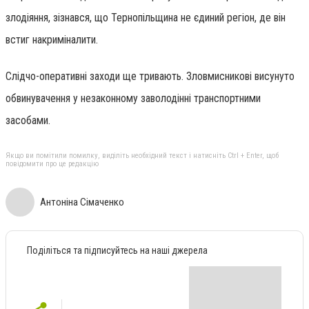
злодіяння, зізнався, що Тернопільщина не єдиний регіон, де він
встиг накриміналити.
Слідчо-оперативні заходи ще тривають. Зловмисникові висунуто
обвинувачення у незаконному заволодінні транспортними
засобами.
Якщо ви помітили помилку, виділіть необхідний текст і натисніть Ctrl + Enter, щоб
повідомити про це редакцію
Антоніна Сімаченко
Поділіться та підписуйтесь на наші джерела