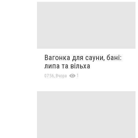
Вагонка для сауни, бані:
липа та вільха
1
07:56, Вчора