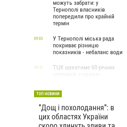
можуть забрати: у
Тернополі власників
попередили про крайній
термін
У Тернополі міська рада
09:03
покриває різницю
показників - небаланс води
ТЦК шукатиме 60-річних
08:43
чоловіків з однією
професією, мобілізація
пенсіонерів накриє цю групу
людей: 5 категорій
ТОП НОВИНИ
відпустять
"Дощ і похолодання": в
цих областях України
скоро хлинуть зливи та