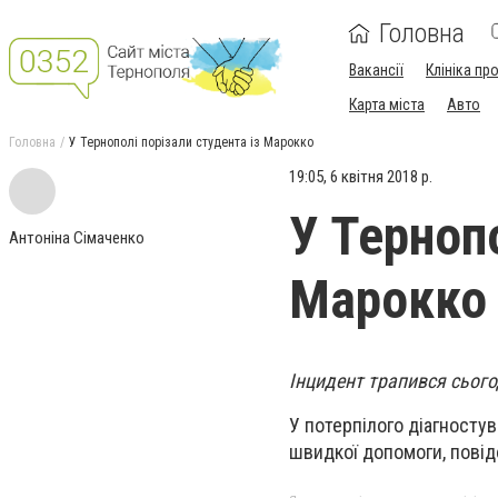
Головна
Вакансії
Клініка пр
Карта міста
Авто
Головна
У Тернополі порізали студента із Марокко
19:05, 6 квітня 2018 р.
У Тернопо
Антоніна Сімаченко
Марокко
Інцидент трапився сьогод
У потерпілого діагностув
швидкої допомоги, пові