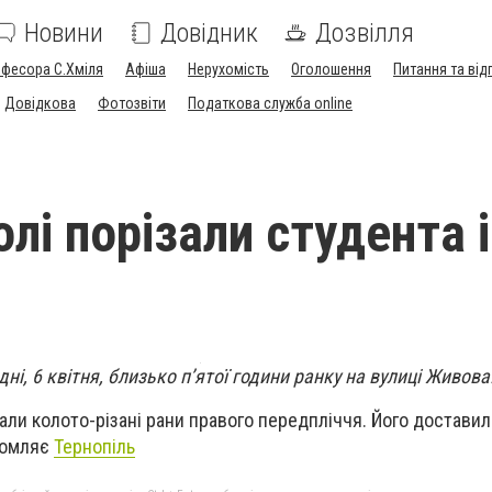
Новини
Довідник
Дозвілля
офесора С.Хміля
Афіша
Нерухомість
Оголошення
Питання та від
Довідкова
Фотозвіти
Податкова служба online
лі порізали студента і
ні, 6 квітня, близько п’ятої години ранку на вулиці Живова
али колото-різані рани правого передпліччя. Його доставил
домляє
Тернопіль