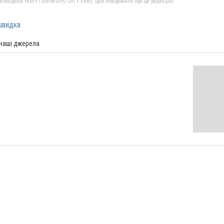
бхідний текст і натисніть Ctrl + Enter, щоб повідомити про це редакцію
швидка
 наші джерела