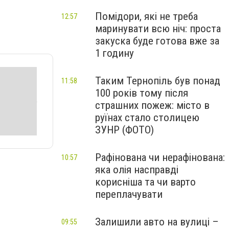
Помідори, які не треба
12:57
маринувати всю ніч: проста
закуска буде готова вже за
1 годину
Таким Тернопіль був понад
11:58
100 років тому після
страшних пожеж: місто в
руїнах стало столицею
ЗУНР (ФОТО)
Рафінована чи нерафінована:
10:57
яка олія насправді
корисніша та чи варто
переплачувати
Залишили авто на вулиці –
09:55