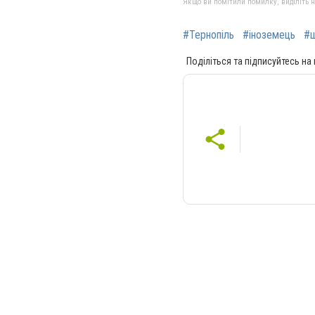
Якщо ви помітили помилку, виділіть нео
#Тернопіль
#іноземець
#
Поділіться та підписуйтесь на