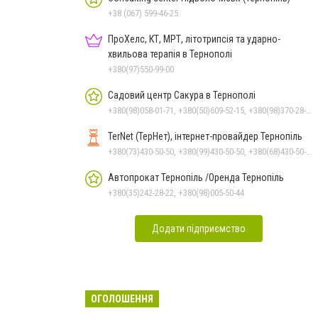
+38 (067) 599-46-25
ПроХелс, КТ, МРТ, літотрипсія та ударно-
хвильова терапія в Тернополі
+380(97)550-99-00
Садовий центр Сакура в Тернополі
+380(98)058-01-71, +380(50)609-52-15, +380(98)370-28-00, +380(50)690-33-71
TerNet (ТерНет), інтернет-провайдер Тернопіль
+380(73)430-50-50, +380(99)430-50-50, +380(68)430-50-50
Автопрокат Тернопіль /Оренда Тернопіль
+380(35)242-28-22, +380(98)005-50-44
Додати підприємство
ОГОЛОШЕННЯ