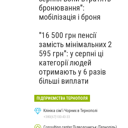
бронювання":
мобілізація і броня
"16 500 грн пенсії
замість мінімальних 2
595 грн": у серпні ці
категорії людей
отримають у 6 разів
більші виплати
ПІДПРИЄМСТВА ТЕРНОПОЛЯ
Клініка сім'ї Чорних в Тернополі
+380(67)100-43-33
Consulting center Підволочиськ (Тернопіль)