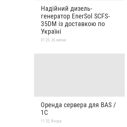
Надійний дизель-
генератор EnerSol SCFS-
35DM із доставкою по
Україні
01:25, 26 липня
Оренда сервера для BAS /
1C
11:32, Вчора