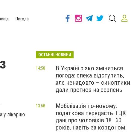
повіді
Погода
ОСТАННІ НОВИНИ
з
В Україні різко зміниться
14:58
погода: спека відступить,
але ненадовго – синоптики
дали прогноз на серпень
.
Мобілізація по-новому:
13:58
податкова передасть ТЦК
и у лікарню
дані про чоловіків 18–60
років, навіть за кордоном