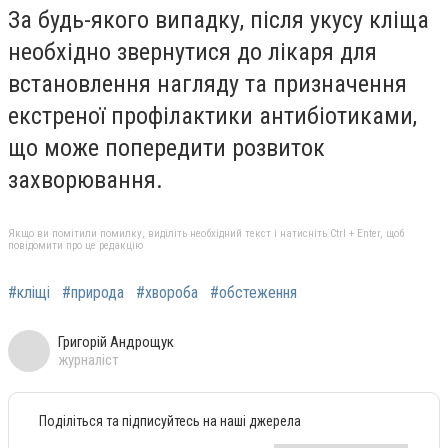
За будь-якого випадку, після укусу кліща
необхідно звернутися до лікаря для
встановлення нагляду та призначення
екстреної профілактики антибіотиками,
що може попередити розвиток
захворювання.
Якщо ви помітили помилку, виділіть необхідний текст і натисніть Ctrl + Enter, щоб
повідомити про це редакцію
#кліщі
#природа
#хвороба
#обстеження
Григорій Андрощук
журналіст
Поділіться та підписуйтесь на наші джерела