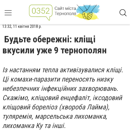
13:32, 11 квітня 2018 р.
Будьте обережні: кліщі
вкусили уже 9 тернополян
Із настанням тепла активізувалися кліщі.
Ці комахи-паразити переносять низку
небезпечних інфекційних захворювань.
Скажімо, кліщовий енцефаліт, іксодовий
кліщовий бореліоз (хвороба Лайма),
туляремія, марсельська лихоманка,
лихоманка Ку та інші.