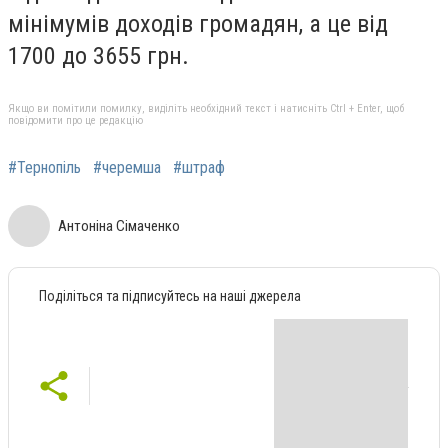
мінімумів доходів громадян, а це від
1700 до 3655 грн.
Якщо ви помітили помилку, виділіть необхідний текст і натисніть Ctrl + Enter, щоб
повідомити про це редакцію
#Тернопіль
#черемша
#штраф
Антоніна Сімаченко
Поділіться та підписуйтесь на наші джерела