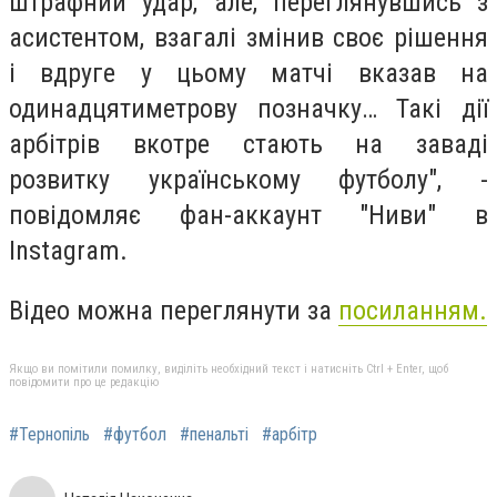
штрафний удар, але, переглянувшись з
асистентом, взагалі змінив своє рішення
і вдруге у цьому матчі вказав на
одинадцятиметрову позначку… Такі дії
арбітрів вкотре стають на заваді
розвитку українському футболу", -
повідомляє фан-аккаунт "Ниви" в
Instagram.
Відео можна переглянути за
посиланням.
Якщо ви помітили помилку, виділіть необхідний текст і натисніть Ctrl + Enter, щоб
повідомити про це редакцію
#Тернопіль
#футбол
#пенальті
#арбітр