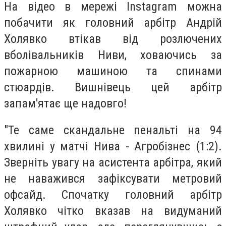
На відео в мережі Instagram можна
побачити як головний арбітр Андрій
Холявко втікав від розлючених
вболівальників Ниви, ховаючись за
пожарною машиною та спинами
стюардів. Вишнівець цей арбітр
запам'ятає ще надовго!
"Те саме скандальне пенальті на 94
хвилині у матчі Нива - Агробізнес (1:2).
Зверніть увагу на асистента арбітра, який
не наважився зафіксувати метровий
офсайд. Спочатку головний арбітр
Холявко чітко вказав на видуманий