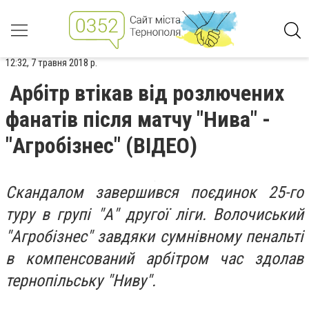
12:32, 7 травня 2018 р.
Арбітр втікав від розлючених
фанатів після матчу "Нива" -
"Агробізнес" (ВІДЕО)
Скандалом завершився поєдинок 25-го
туру в групі "А" другої ліги. Волочиський
"Агробізнес" завдяки сумнівному пенальті
в компенсований арбітром час здолав
тернопільську "Ниву".