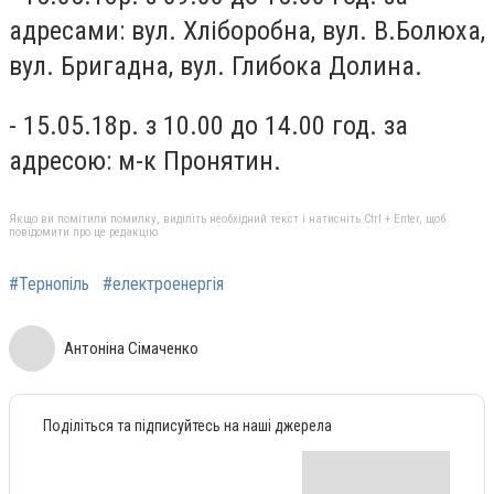
адресами: вул. Хліборобна, вул. В.Болюха,
вул. Бригадна, вул. Глибока Долина.
- 15.05.18р. з 10.00 до 14.00 год. за
адресою: м-к Пронятин.
Якщо ви помітили помилку, виділіть необхідний текст і натисніть Ctrl + Enter, щоб
повідомити про це редакцію
#Тернопіль
#електроенергія
Антоніна Сімаченко
Поділіться та підписуйтесь на наші джерела