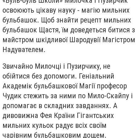
«Буль-буль Школи» Милочка і Пузирчик
освоюють цікаву науку - магію мильних
бульбашок. Щоб знайти рецепт мильних
бульбашок Щастя, їм доведеться битися з
майстром шкідливої Шародувії Магістром
Надувателем.
Звичайно Милочці і Пузирчику, не
обійтися без допомоги. Геніальний
Академік бульбашкової Магії професор
Чудик стежить за ними по Мило-Скайпу і
допомагає в складних завданнях. А
дивовижна Фея Країни Гігантських
мильних кульок радує всіх своїм
чарівним бульбашковим дощем.