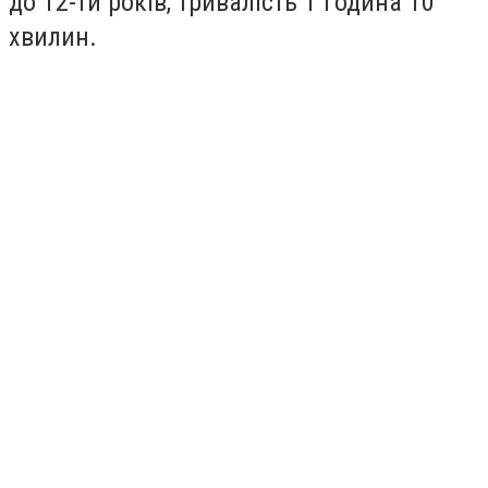
до 12-ти років, тривалість 1 година 10
хвилин.