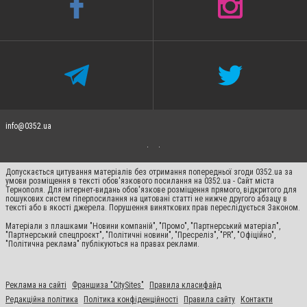
info@0352.ua
Допускається цитування матеріалів без отримання попередньої згоди 0352.ua за
умови розміщення в тексті обов'язкового посилання на 0352.ua - Сайт міста
Тернополя. Для інтернет-видань обов'язкове розміщення прямого, відкритого для
пошукових систем гіперпосилання на цитовані статті не нижче другого абзацу в
тексті або в якості джерела. Порушення виняткових прав переслідується Законом.
Матеріали з плашками "Новини компаній", "Промо", "Партнерський матеріал",
"Партнерський спецпроєкт", "Політичні новини", "Пресреліз", "PR", "Офіційно",
"Політична реклама" публікуються на правах реклами.
Реклама на сайті
Франшиза "CitySites"
Правила класифайд
Редакційна політика
Політика конфіденційності
Правила сайту
Контакти