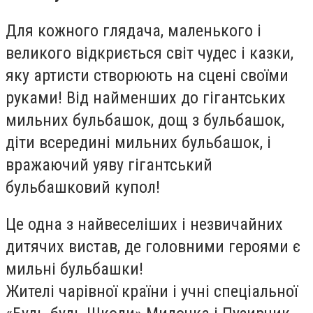
Для кожного глядача, маленького і
великого відкриється світ чудес і казки,
яку артисти створюють на сцені своїми
руками! Від найменших до гігантських
мильних бульбашок, дощ з бульбашок,
діти всередині мильних бульбашок, і
вражаючий уяву гігантський
бульбашковий купол!
Це одна з найвеселіших і незвичайних
дитячих вистав, де головними героями є
мильні бульбашки!
Жителі чарівної країни і учні спеціальної