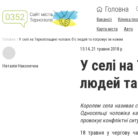
Головна
Вакансії
Клініка пр
Карта міста
Авто
Головна
У селі на Тернопільщині чоловік б'є людей та погрожує їм ножем
15:14, 21 травня 2018 р.
У селі на
Наталія Наконечна
людей та
Королем села називає се
Односельці чоловіка ка
провокує конфліктні ситу
18 травня у чергову ча