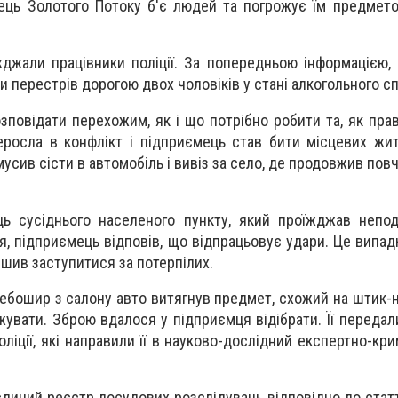
ець Золотого Потоку б'є людей та погрожує їм предмет
жджали працівники поліції. За попередньою інформацією,
ли перестрів дорогою двох чоловіків у стані алкогольного сп
зповідати перехожим, як і що потрібно робити та, як пра
росла в конфлікт і підприємець став бити місцевих жите
 змусив сісти в автомобіль і вивіз за село, де продовжив по
ь сусіднього населеного пункту, який проїжджав непод
я, підприємець відповів, що відпрацьовує удари. Це випад
ішив заступитися за потерпілих.
 дебошир з салону авто витягнув предмет, схожий на штик-
ожувати. Зброю вдалося у підприємця відібрати. Її переда
оліції, які направили її в науково-дослідний експертно-кр
диний реєстр досудових розслідувань відповідно до статт