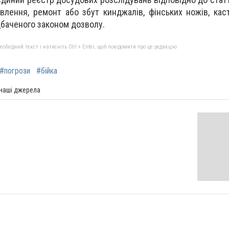
влення, ремонт або збут кинджалів, фінських ножів, каст
дбаченого законом дозволу.
бхідний текст і натисніть Ctrl + Enter, щоб повідомити про це редакцію
#погрози
#бійка
 наші джерела