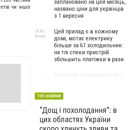
заплановано на цей місяць,
етів чи іншої
названо ціни для українців
з 1 вересня
Цей прилад є в кожному
19:43
Вчора
домі, мотає електрику
більше за 61 холодильник:
на тлі спеки пристрій
збільшить платіжки в рази
Українців попередили про
19:00
Вчора
нові ціни на продукти: що
різко подорожчає вже у
серпні
ТОП НОВИНИ
"Дощ і похолодання": в
цих областях України
скоро хлинуть зливи та