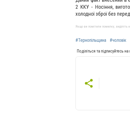
2 ККУ - Носіння, вигото
холодної зброї без пере
Якщо ви помітили помилку, виділіть нео
#Тернопільщина
#чоловік
Поділіться та підписуйтесь на