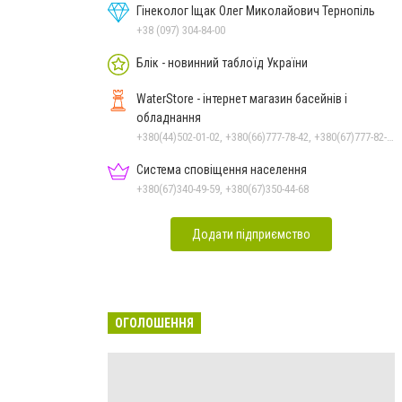
Гінеколог Іщак Олег Миколайович Тернопіль
+38 (097) 304-84-00
Блік - новинний таблоїд України
WaterStore - інтернет магазин басейнів і
обладнання
+380(44)502-01-02, +380(66)777-78-42, +380(67)777-82-19, +380(67)890-80-80, +380(73)890-80-80, +380(44)502-01-03
Система сповіщення населення
+380(67)340-49-59, +380(67)350-44-68
Додати підприємство
ОГОЛОШЕННЯ