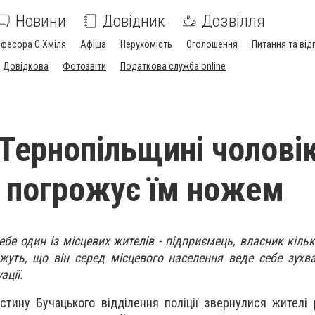
Новини
Довідник
Дозвілля
офесора С.Хміля
Афіша
Нерухомість
Оголошення
Питання та від
Довідкова
Фотозвіти
Податкова служба online
 Тернопільщині чоловік
 погрожує їм ножем
бе один із місцевих жителів - підприємець, власник кільк
жуть, що він серед місцевого населення веде себе зухва
ації.
стину Бучацького відділення поліції звернулися жителі