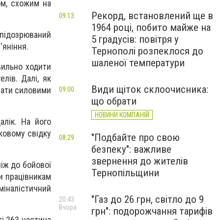
ом, схожим на
Рекорд, встановлений ще в
09:13
1964 році, побито майже на
 підозрюваний
5 градусів: повітря у
'яніння.
Тернополі розпеклося до
шаленої температури
вильно ходити
лів. Далі, як
Види щіток склоочисника:
вчати силовими
09:00
що обрати
НОВИНИ КОМПАНІЙ
алік. На його
ковому свідку
"Подбайте про свою
08:29
безпеку": важливе
звернення до жителів
ніж до бойової
Тернопільщини
ли працівникам
иміналістичний
"Газ до 26 грн, світло до 9
20:43
Вчора
грн": подорожчання тарифів
і 263 частина