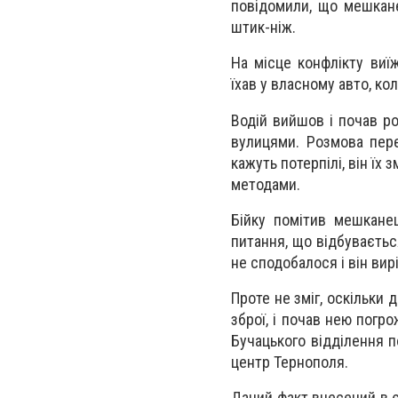
повідомили, що мешкан
штик-ніж.
На місце конфлікту виї
їхав у власному авто, ко
Водій вийшов і почав ро
вулицями. Розмова пере
кажуть потерпілі, він їх
методами.
Бійку помітив мешканец
питання, що відбуваєтьс
не сподобалося і він вир
Проте не зміг, оскільки
зброї, і почав нею погр
Бучацького відділення п
центр Тернополя.
Даний факт внесений в є