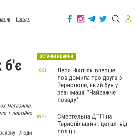
повіді
Погода
ОСТАННІ НОВИНИ
 б'є
Леся Нікітюк вперше
10:01
повідомила про друга з
Тернополя, який був у
реанімації: "Найважче
позаду"
ох магазинів.
ло і постійно
Смертельна ДТП на
09:28
Тернопільщині: деталі від
поліції
 району. Люди