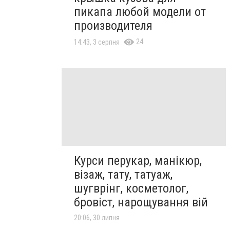
пикапа любой модели от
производителя
24
14:43, 3 серпня
Курси перукар, манікюр,
візаж, тату, татуаж,
шугврінг, косметолог,
бровіст, нарощування вій
20:06, 30 липня