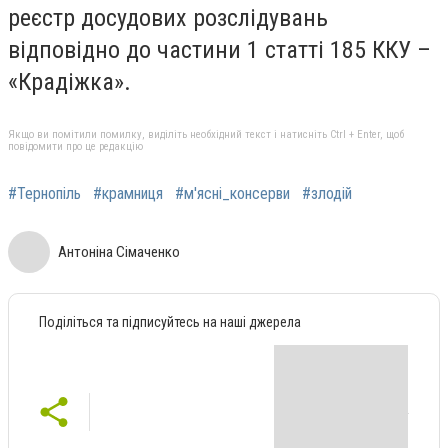
реєстр досудових розслідувань
відповідно до частини 1 статті 185 ККУ –
«Крадіжка».
Якщо ви помітили помилку, виділіть необхідний текст і натисніть Ctrl + Enter, щоб
повідомити про це редакцію
#Тернопіль
#крамниця
#м'ясні_консерви
#злодій
Антоніна Сімаченко
Поділіться та підписуйтесь на наші джерела