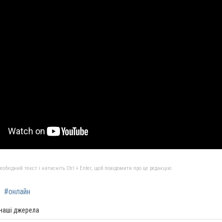
бхідний текст і натисніть Ctrl + Enter, щоб повідомити про це редакцію
#онлайн
 наші джерела