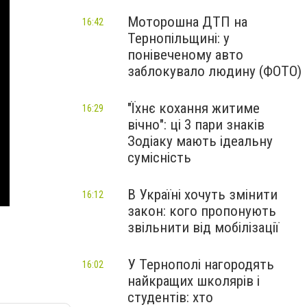
Моторошна ДТП на
16:42
Тернопільщині: у
понівеченому авто
заблокувало людину (ФОТО)
"Їхнє кохання житиме
16:29
вічно": ці 3 пари знаків
Зодіаку мають ідеальну
сумісність
В Україні хочуть змінити
16:12
закон: кого пропонують
звільнити від мобілізації
У Тернополі нагородять
16:02
найкращих школярів і
студентів: хто