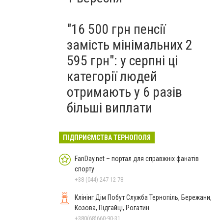
"16 500 грн пенсії
замість мінімальних 2
595 грн": у серпні ці
категорії людей
отримають у 6 разів
більші виплати
ПІДПРИЄМСТВА ТЕРНОПОЛЯ
FanDay.net – портал для справжніх фанатів
спорту
+38 (044) 247-12-78
Клінінг Дім Побут Служба Тернопіль, Бережани,
Козова, Підгайці, Рогатин
+380(68)660-90-31