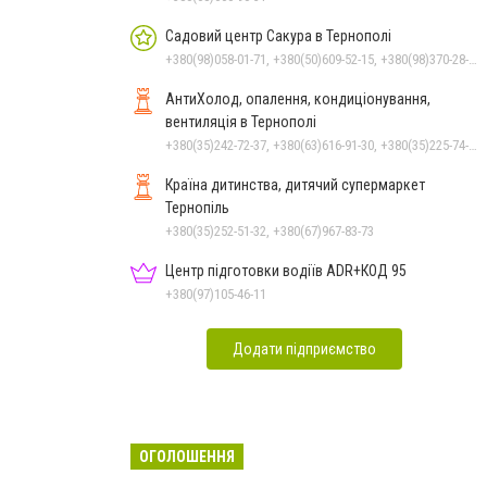
Садовий центр Сакура в Тернополі
+380(98)058-01-71, +380(50)609-52-15, +380(98)370-28-00, +380(50)690-33-71
АнтиХолод, опалення, кондиціонування,
вентиляція в Тернополі
+380(35)242-72-37, +380(63)616-91-30, +380(35)225-74-78
Країна дитинства, дитячий супермаркет
Тернопіль
+380(35)252-51-32, +380(67)967-83-73
Центр підготовки водіїв ADR+КОД 95
+380(97)105-46-11
Додати підприємство
ОГОЛОШЕННЯ