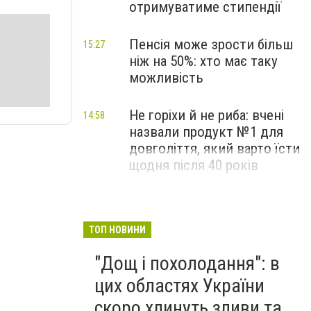
отримуватиме стипендії
Пенсія може зрости більш
15:27
ніж на 50%: хто має таку
можливість
Не горіхи й не риба: вчені
14:58
назвали продукт №1 для
довголіття, який варто їсти
щодня після 40 років
ТОП НОВИНИ
"Дощ і похолодання": в
цих областях України
скоро хлинуть зливи та