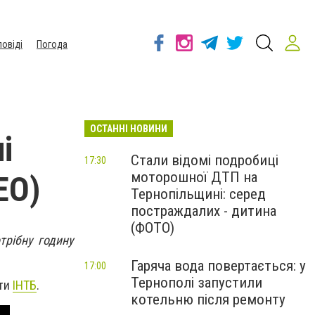
повіді
Погода
ОСТАННІ НОВИНИ
і
Стали відомі подробиці
17:30
моторошної ДТП на
ЕО)
Тернопільщині: серед
постраждалих - дитина
(ФОТО)
трібну годину
Гаряча вода повертається: у
17:00
Тернополі запустили
нти
ІНТБ
.
котельню після ремонту