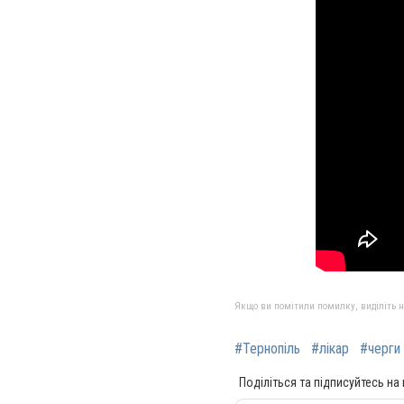
Якщо ви помітили помилку, виділіть нео
#Тернопіль
#лікар
#черги
Поділіться та підписуйтесь на