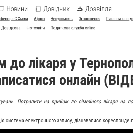
Новини
Довідник
Дозвілля
офесора С.Хміля
Афіша
Нерухомість
Оголошення
Питання та від
Довідкова
Фотозвіти
Податкова служба online
м до лікаря у Тернопол
писатися онлайн (ВІД
кувань. Потрапити на прийом до сімейного лікаря на по
діє система електронного запису, дізнавалися кореспонде