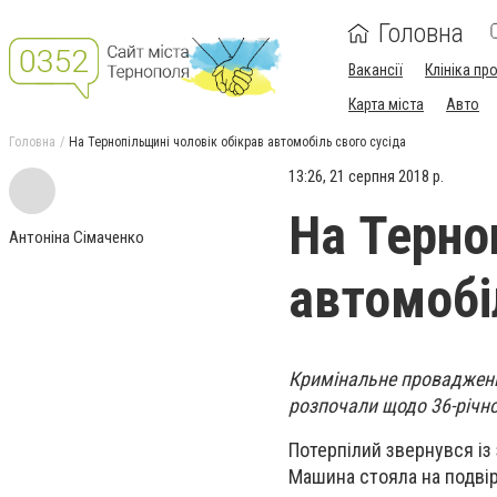
Головна
Вакансії
Клініка пр
Карта міста
Авто
Головна
На Тернопільщині чоловік обікрав автомобіль свого сусіда
13:26, 21 серпня 2018 р.
На Терно
Антоніна Сімаченко
автомобі
Кримінальне провадження
розпочали щодо 36-річно
Потерпілий звернувся із 
Машина стояла на подвір