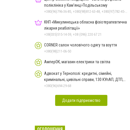
поліклініка у Кам’янці-Подільському
+380(96)796-36-85, +380(98)812-63-48, +380(97)782-45-70
КНП «Микулинецька обласна фізіотерапевтична
лікарня реабілітації»
+38(035)515-14-59, +38 (096) 220 67 21
CORNER салон чоловічого одягу та взуття
+380(98)211-06-50
АмперОК, магазин електрики та світла
Адвокат у Тернополі: кредитні, сімейні,
кримінальні, цивільні справи, 130 КУпАП, ДТП,
банкрутство
+380(96)694-29-68
Додати підприємство
ОГОЛОШЕННЯ