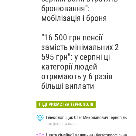
бронювання":
мобілізація і броня
"16 500 грн пенсії
замість мінімальних 2
595 грн": у серпні ці
категорії людей
отримають у 6 разів
більші виплати
ПІДПРИЄМСТВА ТЕРНОПОЛЯ
Гінеколог Іщак Олег Миколайович Тернопіль
+38 (097) 304-84-00
Центр сімейної медицини - багатопрофільна