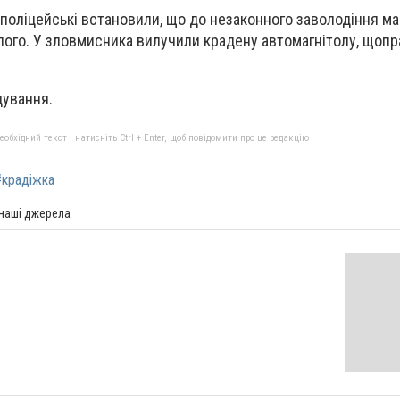
поліцейські встановили, що до незаконного заволодіння м
лого. У зловмисника вилучили крадену автомагнітолу, щопра
дування.
бхідний текст і натисніть Ctrl + Enter, щоб повідомити про це редакцію
#крадіжка
 наші джерела