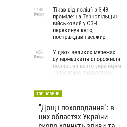
Тікав від поліції з 3,48
17:48
Вчора
проміле: на Тернопільщині
військовий у СЗЧ
перекинув авто,
постраждав пасажир
У двох великих мережах
16:56
Вчора
супермаркетів спорожніли
полиці: чи варто українцям
запасатися продуктами
Чорний дим видно з усього
15:42
Вчора
Тернополя: біля міста
ТОП НОВИНИ
спалахнула сильна пожежа
"Дощ і похолодання": в
цих областях України
скоро хлинуть зливи та