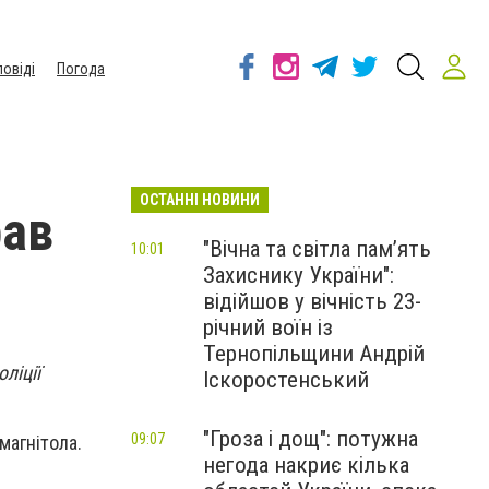
повіді
Погода
ОСТАННІ НОВИНИ
рав
"Вічна та світла пам’ять
10:01
Захиснику України":
відійшов у вічність 23-
річний воїн із
Тернопільщини Андрій
ліції
Іскоростенський
"Гроза і дощ": потужна
09:07
магнітола.
негода накриє кілька