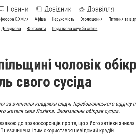
Новини
Довідник
Дозвілля
офесора С.Хміля
Афіша
Нерухомість
Оголошення
Питання та від
Довідкова
Фотозвіти
Податкова служба online
пільщині чоловік обік
ль свого сусіда
 за вчинення крадіжки слідчі Теребовлянського відділу по
го жителя села Лозівка. Зловмисник обікрав сусіда.
заявою до правоохоронців про те, що з його автівки зникла 
’ї незачинена і тим скористався невідомий крадій.