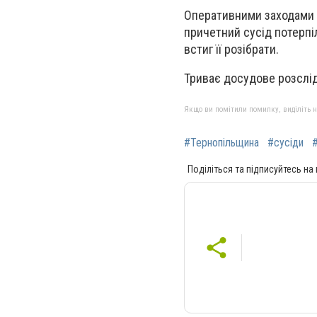
Оперативними заходами 
причетний сусід потерпі
встиг її розібрати.
Триває досудове розслі
Якщо ви помітили помилку, виділіть нео
#Тернопільщина
#сусіди
Поділіться та підписуйтесь на