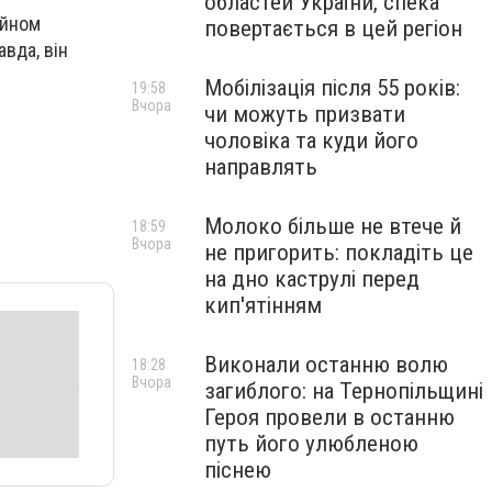
областей України, спека
айном
повертається в цей регіон
вда, він
Мобілізація після 55 років:
19:58
Вчора
чи можуть призвати
чоловіка та куди його
направлять
Молоко більше не втече й
18:59
Вчора
не пригорить: покладіть це
на дно каструлі перед
кип'ятінням
Виконали останню волю
18:28
Вчора
загиблого: на Тернопільщині
Героя провели в останню
путь його улюбленою
піснею