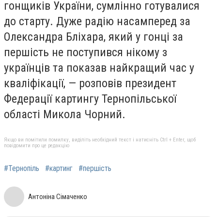
гонщиків України, сумлінно готувалися
до старту. Дуже радію насамперед за
Олександра Бліхара, який у гонці за
першість не поступився нікому з
українців та показав найкращий час у
кваліфікації, — розповів президент
Федерації картингу Тернопільської
області Микола Чорний.
Якщо ви помітили помилку, виділіть необхідний текст і натисніть Ctrl + Enter, щоб
повідомити про це редакцію
#Тернопіль
#картинг
#першість
Антоніна Сімаченко