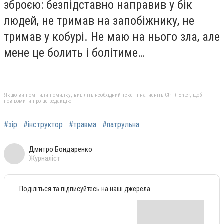
зброєю: безпідставно направив у бік
людей, не тримав на запобіжнику, не
тримав у кобурі. Не маю на нього зла, але
мене це болить і болітиме…
Якщо ви помітили помилку, виділіть необхідний текст і натисніть Ctrl + Enter, щоб
повідомити про це редакцію
#зір
#інструктор
#травма
#патрульна
Дмитро Бондаренко
Журналіст
Поділіться та підписуйтесь на наші джерела