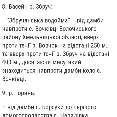
8. Басейн р. Збруч:
– “Збручанська водойма” – від дамби
навпроти с. Вочківці Волочиського
району Хмельницької області, вверх
проти течії р. Вовчок на відстані 250 м.,
та вверх проти течії р. Збруч на відстані
400 м., досягаючи мису, який
знаходиться навпроти дамби коло с.
Вочківці.
9. р. Горинь:
– від дамби с. Борсуки до першого
домогосподарства с. Нападівка