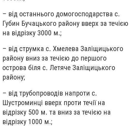
– від останнього домогосподарства с.
Губин Бучацького району вверх за течією
на відрізку 3000 м.;
– від струмка с. Хмелева Заліщицького
району вниз за течією до першого
острова біля с. Летяче Заліщицького
району;
– від трубопроводів напроти с.
Шустроминці вверх проти течії на
відрізку 500 м. та вниз за течією на
відрізку 1000 м.;