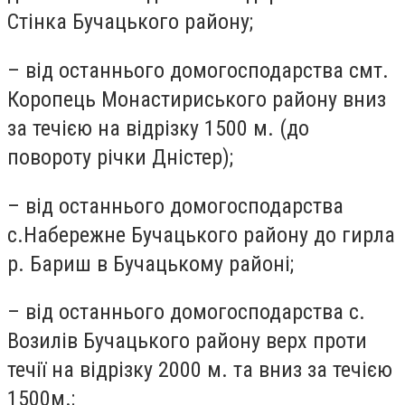
Стінка Бучацького району;
– від останнього домогосподарства смт.
Коропець Монастириського району вниз
за течією на відрізку 1500 м. (до
повороту річки Дністер);
– від останнього домогосподарства
с.Набережне Бучацького району до гирла
р. Бариш в Бучацькому районі;
– від останнього домогосподарства с.
Возилів Бучацького району верх проти
течії на відрізку 2000 м. та вниз за течією
1500м.;