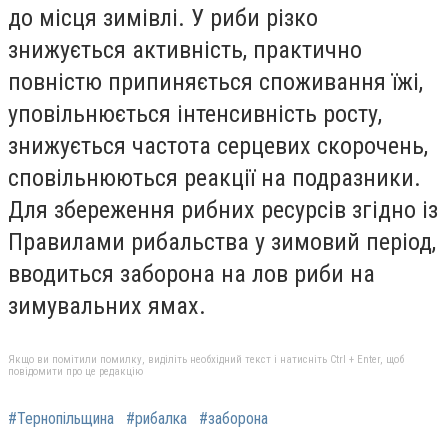
до місця зимівлі. У риби різко
знижується активність, практично
повністю припиняється споживання їжі,
уповільнюється інтенсивність росту,
знижується частота серцевих скорочень,
сповільнюються реакції на подразники.
Для збереження рибних ресурсів згідно із
Правилами рибальства у зимовий період,
вводиться заборона на лов риби на
зимувальних ямах.
Якщо ви помітили помилку, виділіть необхідний текст і натисніть Ctrl + Enter, щоб
повідомити про це редакцію
#Тернопільщина
#рибалка
#заборона