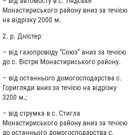
– від автомосту в с. Лядське
Монастириського району вниз за течією
на відрізку 2000 м.
2. р. Дністер:
– від газопроводу “Союз” вниз за течією
до с. Вістря Монастириського району.
– від останнього домогосподарства с.
Горигляди вниз за течією на відрізку
3200 м.;
– від струмка в с. Стигла
Монастириського району вниз за течією
до останнього домогосподарства с.