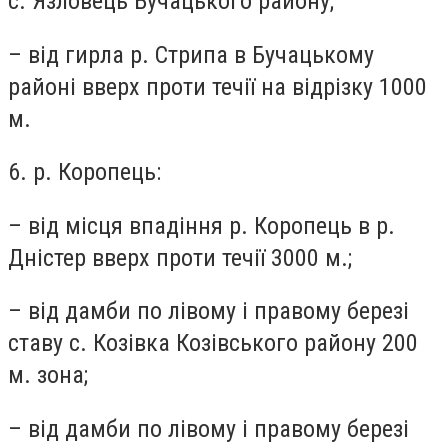
с. Язловець Бучацького району;
– від гирла р. Стрипа в Бучацькому
районі вверх проти течії на відрізку 1000
м.
6. р. Коропець:
– від місця впадіння р. Коропець в р.
Дністер вверх проти течії 3000 м.;
– від дамби по лівому і правому березі
ставу с. Козівка Козівського району 200
м. зона;
– від дамби по лівому і правому березі