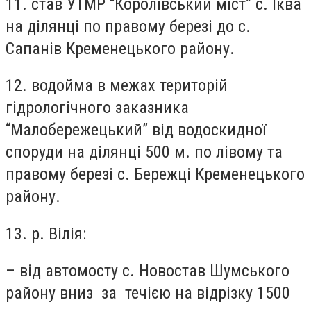
11. став УТМР “Королівський міст” с. Іква
на ділянці по правому березі до с.
Сапанів Кременецького району.
12. водойма в межах територій
гідрологічного заказника
“Малобережецький” від водоскидної
споруди на ділянці 500 м. по лівому та
правому березі с. Бережці Кременецького
району.
13. р. Вілія:
– від автомосту с. Новостав Шумського
району вниз за течією на відрізку 1500