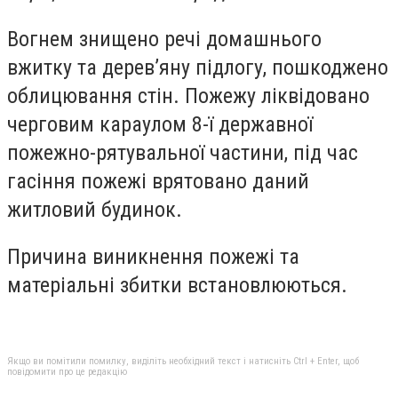
Вогнем знищено речі домашнього
вжитку та дерев’яну підлогу, пошкоджено
облицювання стін. Пожежу ліквідовано
черговим караулом 8-ї державної
пожежно-рятувальної частини, під час
гасіння пожежі врятовано даний
житловий будинок.
Причина виникнення пожежі та
матеріальні збитки встановлюються.
Якщо ви помітили помилку, виділіть необхідний текст і натисніть Ctrl + Enter, щоб
повідомити про це редакцію