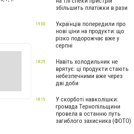
на тлі спеки пристрій
збільшить платіжки в рази
Українців попередили про
19:00
нові ціни на продукти: що
різко подорожчає вже у
серпні
Навіть холодильник не
18:29
врятує: ці продукти стають
небезпечними вже через
дві доби
У скорботі навколішки:
18:15
громада Тернопільщини
провела в останню путь
загиблого захисника (ФОТО)