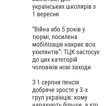
українських школярів з
1 вересня
"Війна або 5 років у
тюрмі, посилена
мобілізація накриє всіх
ухилянтів": ТЦК застосує
до цих категорій
чоловіків нові заходи
З 1 серпня пенсія
добряче зросте у 3-х
груп українців: кому
нарахують більше, а хто