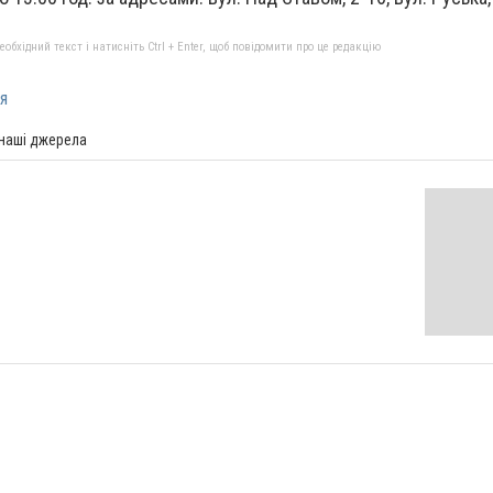
бхідний текст і натисніть Ctrl + Enter, щоб повідомити про це редакцію
я
 наші джерела