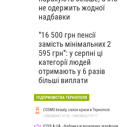
не одержить жодної
надбавки
"16 500 грн пенсії
замість мінімальних 2
595 грн": у серпні ці
категорії людей
отримають у 6 разів
більші виплати
ПІДПРИЄМСТВА ТЕРНОПОЛЯ
COSMO beauty, салон краси в Тернополі
+380(68)447-97-59, +380(98)267-97-17
ICOOLA.UA - Фабрика відновлених телефонів