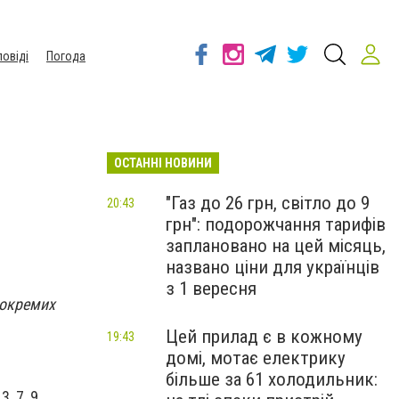
повіді
Погода
ОСТАННІ НОВИНИ
"Газ до 26 грн, світло до 9
20:43
грн": подорожчання тарифів
заплановано на цей місяць,
названо ціни для українців
з 1 вересня
 окремих
Цей прилад є в кожному
19:43
домі, мотає електрику
більше за 61 холодильник:
, 7, 9.