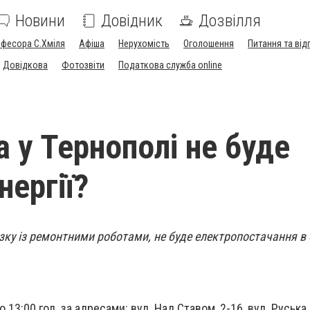
Новини
Довідник
Дозвілля
офесора С.Хміля
Афіша
Нерухомість
Оголошення
Питання та від
Довідкова
Фотозвіти
Податкова служба online
а у Тернополі не буде
нергії?
зку із ремонтними роботами, не буде електропостачання в
до 13:00 год. за адресами: вул. Над Ставом, 2-16, вул. Руська, 3