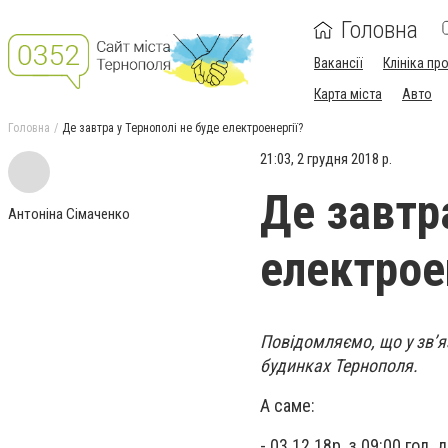
Головна
Вакансії
Клініка пр
Карта міста
Авто
Головна
Де завтра у Тернополі не буде електроенергії?
21:03, 2 грудня 2018 р.
Де завтр
Антоніна Сімаченко
електрое
Повідомляємо, що у зв’я
будинках Тернополя.
А саме:
- 03.12.18р. з 09:00 год. 