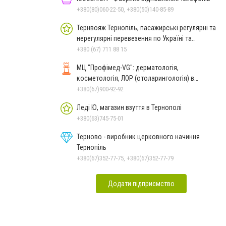
+380(80)060-22-50, +380(50)140-85-89
Тернвояж Тернопіль, пасажирські регулярні та
нерегулярні перевезення по Україні та
закордон
+380 (67) 711 88 15
МЦ "Профімед-VG": дерматологія,
косметологія, ЛОР (отоларингологія) в
Тернополі
+380(67)900-92-92
Леді Ю, магазин взуття в Тернополі
+380(63)745-75-01
Терново - виробник церковного начиння
Тернопіль
+380(67)352-77-75, +380(67)352-77-79
Додати підприємство