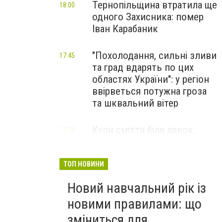
Тернопільщина втратила ще
18:00
одного Захисника: помер
Іван Карабаник
"Похолодання, сильні зливи
17:45
та град вдарять по цих
областях України": у регіон
ввірветься потужна гроза
та шквальний вітер
Купи сміття біля лавок:
17:30
житель Тернопільщини не
стримав емоцій від
побаченого у парку (ВІДЕО)
ТОП НОВИНИ
Новий навчальний рік із
новими правилами: що
зміниться для