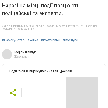
Наразі на місці події працюють
поліцейські та експерти.
Якщо ви помітили помилку, виділіть необхідний текст і натисніть Ctrl + Enter, щоб
повідомити про це редакцію
#Самогубство
#жінка
#комунальні
#послуги
Георгій Шевчук
Журналіст
Поділіться та підписуйтесь на наші джерела