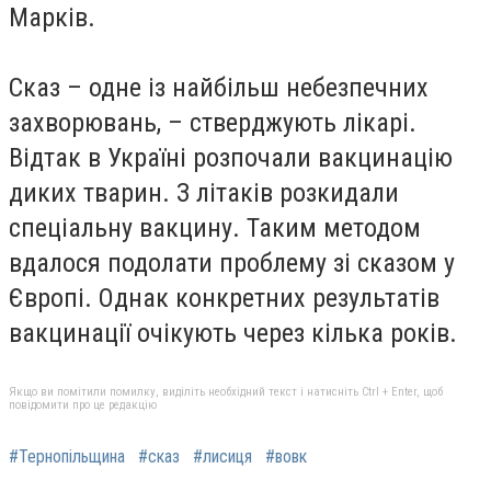
Марків.
Сказ – одне із найбільш небезпечних
захворювань, – стверджують лікарі.
Відтак в Україні розпочали вакцинацію
диких тварин. З літаків розкидали
спеціальну вакцину. Таким методом
вдалося подолати проблему зі сказом у
Європі. Однак конкретних результатів
вакцинації очікують через кілька років.
Якщо ви помітили помилку, виділіть необхідний текст і натисніть Ctrl + Enter, щоб
повідомити про це редакцію
#Тернопільщина
#сказ
#лисиця
#вовк