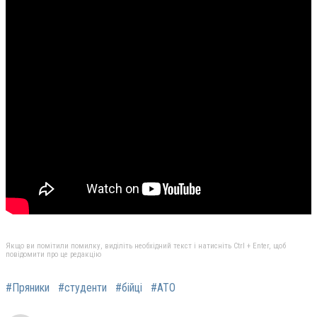
Якщо ви помітили помилку, виділіть необхідний текст і натисніть Ctrl + Enter, щоб
повідомити про це редакцію
#Пряники
#студенти
#бійці
#АТО