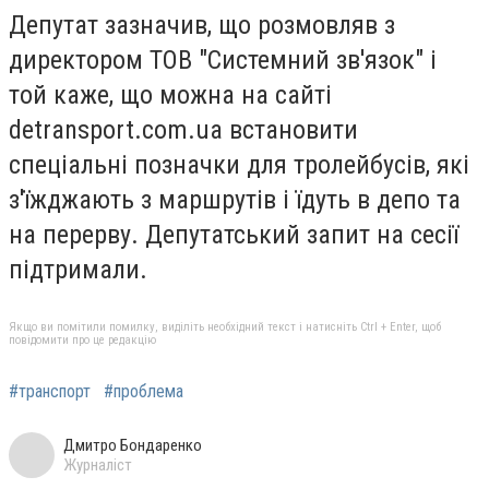
Депутат зазначив, що розмовляв з
директором ТОВ "Системний зв'язок" і
той каже, що можна на сайті
detransport.com.ua встановити
спеціальні позначки для тролейбусів, які
з'їжджають з маршрутів і їдуть в депо та
на перерву. Депутатський запит на сесії
підтримали.
Якщо ви помітили помилку, виділіть необхідний текст і натисніть Ctrl + Enter, щоб
повідомити про це редакцію
#транспорт
#проблема
Дмитро Бондаренко
Журналіст