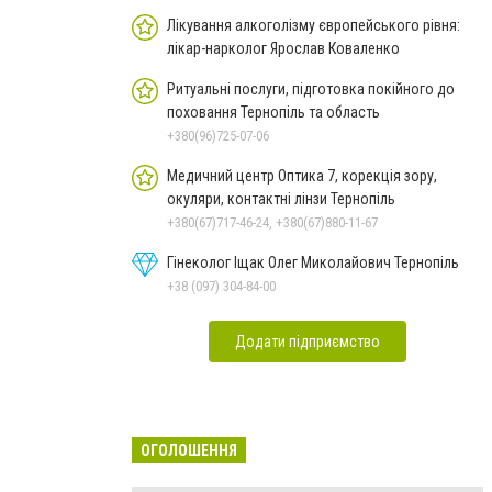
Лікування алкоголізму європейського рівня:
лікар-нарколог Ярослав Коваленко
Ритуальні послуги, підготовка покійного до
поховання Тернопіль та область
+380(96)725-07-06
Медичний центр Оптика 7, корекція зору,
окуляри, контактні лінзи Тернопіль
+380(67)717-46-24, +380(67)880-11-67
Гінеколог Іщак Олег Миколайович Тернопіль
+38 (097) 304-84-00
Додати підприємство
ОГОЛОШЕННЯ