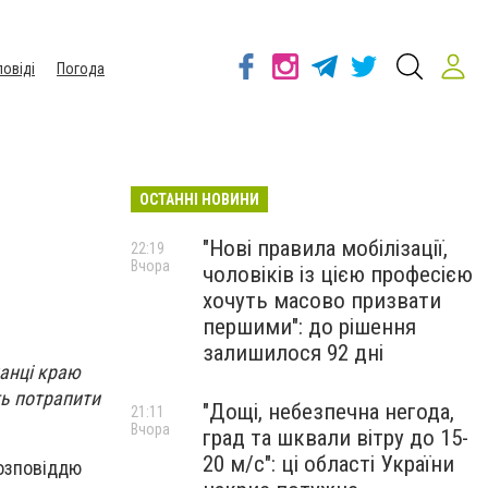
повіді
Погода
ОСТАННІ НОВИНИ
"Нові правила мобілізації,
22:19
Вчора
чоловіків із цією професією
хочуть масово призвати
першими": до рішення
залишилося 92 дні
канці краю
ть потрапити
"Дощі, небезпечна негода,
21:11
Вчора
град та шквали вітру до 15-
20 м/с": ці області України
розповіддю