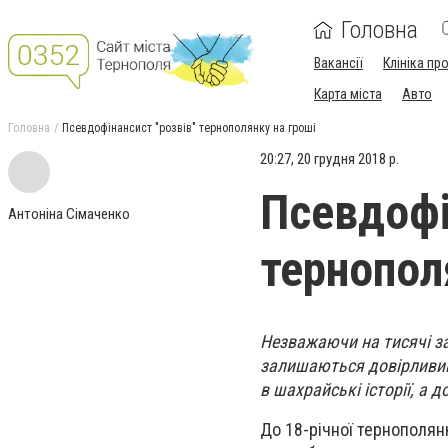
Головна
Вакансії
Клініка пр
Карта міста
Авто
Головна
Псевдофінансист "розвів" тернополянку на гроші
20:27, 20 грудня 2018 р.
Псевдофі
Антоніна Сімаченко
тернопол
Незважаючи на тисячі за
залишаються довірливим
в шахрайські історії, а 
До 18-річної тернополя