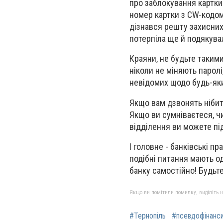
про заблокування картки
номер картки з CW-кодом
дізнався решту захисних 
потерпіла ще й подякува
Краяни, не будьте таким
ніколи не міняють паролі
невідомих щодо будь-яки
Якщо вам дзвонять нібито
Якщо ви сумніваєтеся, чи
відділення ви можете пі
І головне - банківські п
подібні питання мають о
банку самостійно! Будьт
Якщо ви помітили помилку, виділіть нео
#Тернопіль
#псевдофінанс