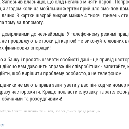
. Запевнив власницю, що слід негайно міняти паролі. Попро
, а згодом коли на мобільний жертви прийшло смс-повідом
даних. З картки шахрай викрав майже 4 тисячі гривень стип
ла тому за допомогу.
и довірливими до незнайомців! У телефонному режимі прац
, не продовжують строки дії карток! Не виконуйте жодних в
х фінансових операцій!
 з банку і просять назвати особисті дані - це привід наст
 дійсно вам дзвонить справжній співробітник - запитайте, к
дійти, щоб вирішити проблему особисто, а не телефоном.
рацівники не мають права запитувати у вас пін-код чи номер 
дразу насторожити. Краще покласти слухавку та зателефон
е обачними та розсудливими!
бхідний текст і натисніть Ctrl + Enter, щоб повідомити про це редакцію
ист