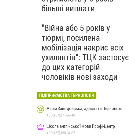
більші виплати
"Війна або 5 років у
тюрмі, посилена
мобілізація накриє всіх
ухилянтів": ТЦК застосує
до цих категорій
чоловіків нові заходи
ПІДПРИЄМСТВА ТЕРНОПОЛЯ
Марія Заводовська, адвокат в Тернополі
+380(67)271-99-40
Школа англійської мови Профі-Центр
+380(67)350-04-07