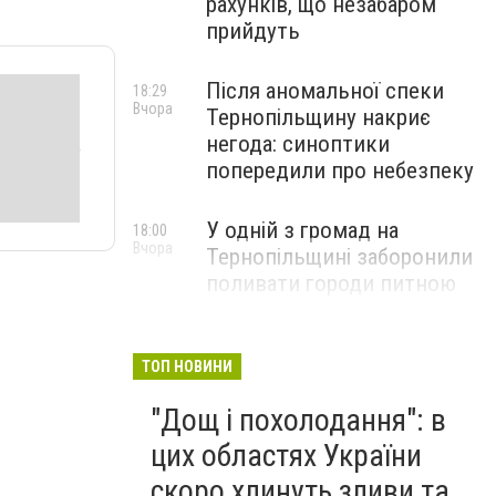
рахунків, що незабаром
прийдуть
Після аномальної спеки
18:29
Вчора
Тернопільщину накриє
негода: синоптики
попередили про небезпеку
У одній з громад на
18:00
Вчора
Тернопільщині заборонили
поливати городи питною
водою: порушників
перевірятимуть
ТОП НОВИНИ
Міг вибухнути будь-якої
17:45
"Дощ і похолодання": в
Вчора
миті: на Тернопільщині
знешкодили боєприпас
цих областях України
скоро хлинуть зливи та