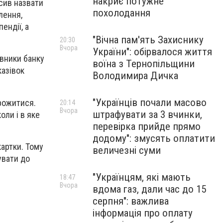
накриє потужне
сив назвати
похолодання
лення,
ендії, а
"Вічна пам'ять Захиснику
20:30
Вчора
України": обірвалося життя
івники банку
воїна з Тернопільщини
казівок
Володимира Дичка
"Українців почали масово
орожитися.
20:14
Вчора
штрафувати за 3 вчинки,
оли і в яке
перевірка прийде прямо
додому": змусять оплатити
картки. Тому
величезні суми
увати до
"Українцям, які мають
18:47
Вчора
вдома газ, дали час до 15
серпня": важлива
інформація про оплату