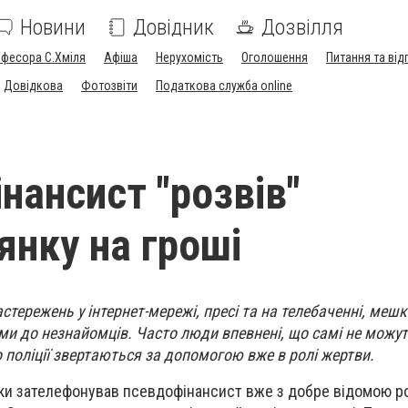
Новини
Довідник
Дозвілля
офесора С.Хміля
Афіша
Нерухомість
Оголошення
Питання та від
Довідкова
Фотозвіти
Податкова служба online
нансист "розвів"
янку на гроші
стережень у інтернет-мережі, пресі та на телебаченні, меш
и до незнайомців. Часто люди впевнені, що самі не можу
до поліції звертаються за допомогою вже в ролі жертви.
нки зателефонував псевдофінансист вже з добре відомою 