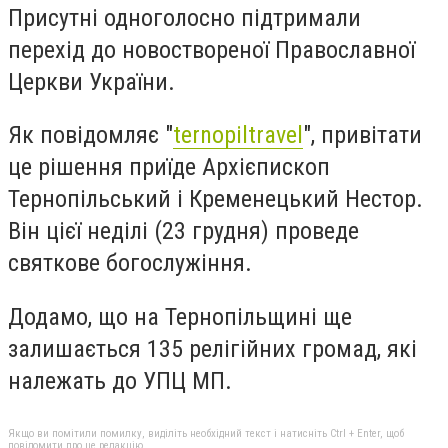
Присутні одноголосно підтримали
перехід до новоствореної Православної
Церкви України.
Як повідомляє "
ternopiltravel
", привітати
це рішення приїде Архієпископ
Тернопільський і Кременецький Нестор.
Він цієї неділі (23 грудня) проведе
святкове богослужіння.
Додамо, що на Тернопільщині ще
залишається 135 релігійних громад, які
належать до УПЦ МП.
Якщо ви помітили помилку, виділіть необхідний текст і натисніть Ctrl + Enter, щоб
повідомити про це редакцію