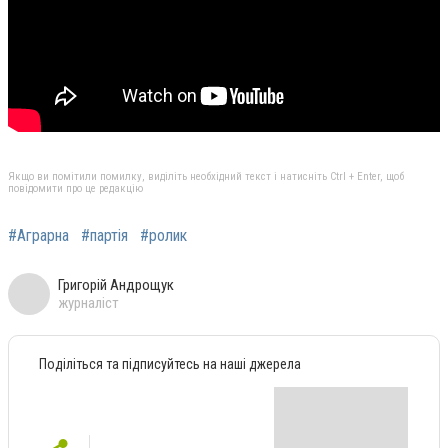
Якщо ви помітили помилку, виділіть необхідний текст і натисніть Ctrl + Enter, щоб
повідомити про це редакцію
#Аграрна
#партія
#ролик
Григорій Андрощук
журналіст
Поділіться та підписуйтесь на наші джерела