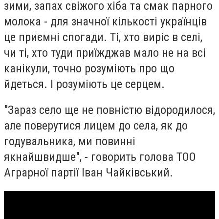
зими, запах свіжого хіба та смак парного
молока - для значної кількості українців
це приємні спогади. Ті, хто виріс в селі,
чи ті, хто туди приїжджав мало не на всі
канікули, точно розуміють про що
йдеться. І розуміють це серцем.
"Зараз село ще не повністю відородилося,
але поверутися лицем до села, як до
годувальника, ми повинні
якнайшвидше", - говорить голова ТОО
Аграрної партії Іван Чайківський.