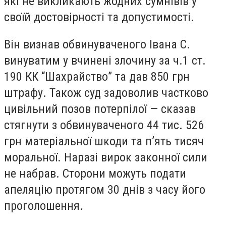
які не викликають жодних сумнівів у
своїй достовірності та допустимості.
Він визнав обвинуваченого Івана С.
винуватим у вчинені злочину за ч.1 ст.
190 КК “Шахрайство” та дав 850 грн
штрафу. Також суд задоволив частково
цивільний позов потерпілої — сказав
стягнути з обвинуваченого 44 тис. 526
грн матеріальної шкоди та п’ять тисяч
моральної. Наразі вирок законної сили
не набрав. Сторони можуть подати
апеляцію протягом 30 днів з часу його
проголошення.