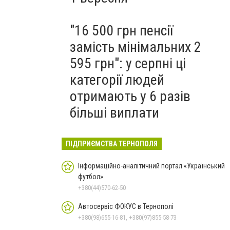
"16 500 грн пенсії
замість мінімальних 2
595 грн": у серпні ці
категорії людей
отримають у 6 разів
більші виплати
ПІДПРИЄМСТВА ТЕРНОПОЛЯ
Інформаційно-аналітичний портал «Український
футбол»
+380(44)570-62-50
Автосервіс ФОКУС в Тернополі
+380(98)655-16-81, +380(97)855-58-73