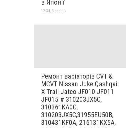
в Японії
12:34, 3 серпня
Ремонт варіаторів CVT &
MCVT Nissan Juke Qashqai
X-Trail Jatco JF010 JF011
JF015 # 310203JX5C,
310361KA0C,
310203JX5C,31955EU50B,
310431KF0A, 216131KX5A,