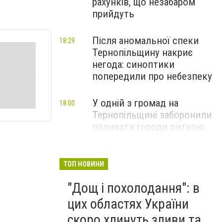
рахунків, що незабаром
прийдуть
Після аномальної спеки
18:29
Тернопільщину накриє
негода: синоптики
попередили про небезпеку
У одній з громад на
18:00
Тернопільщині заборонили
поливати городи питною
водою: порушників
перевірятимуть
ТОП НОВИНИ
Міг вибухнути будь-якої
17:45
"Дощ і похолодання": в
миті: на Тернопільщині
знешкодили боєприпас
цих областях України
скоро хлинуть зливи та