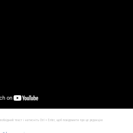
бхідний текст і натисніть Ctrl + Enter, щоб повідомити про це редакцію