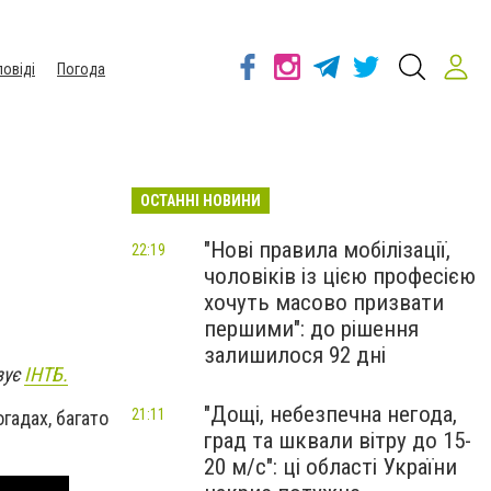
повіді
Погода
ОСТАННІ НОВИНИ
"Нові правила мобілізації,
22:19
чоловіків із цією професією
хочуть масово призвати
першими": до рішення
залишилося 92 дні
зує
ІНТБ.
"Дощі, небезпечна негода,
21:11
гадах, багато
град та шквали вітру до 15-
20 м/с": ці області України