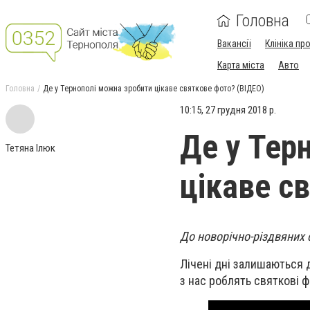
Головна
Вакансії
Клініка пр
Карта міста
Авто
Головна
Де у Тернополі можна зробити цікаве святкове фото? (ВІДЕО)
10:15, 27 грудня 2018 р.
Де у Тер
Тетяна Ілюк
цікаве с
До новорічно-різдвяних 
Лічені дні залишаються д
з нас роблять святкові ф