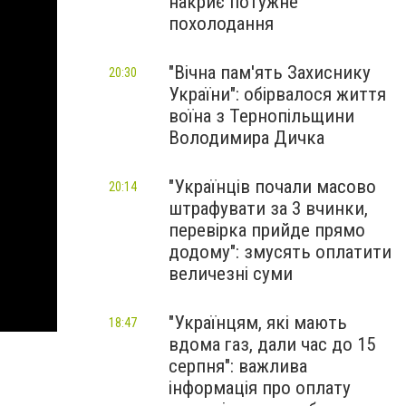
накриє потужне
похолодання
"Вічна пам'ять Захиснику
20:30
України": обірвалося життя
воїна з Тернопільщини
Володимира Дичка
"Українців почали масово
20:14
штрафувати за 3 вчинки,
перевірка прийде прямо
додому": змусять оплатити
величезні суми
"Українцям, які мають
18:47
вдома газ, дали час до 15
серпня": важлива
інформація про оплату