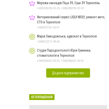
Мережа закладів Піца 39, Суші 39 Тернопіль
+380(50)393-92-39, +380(98)393-92-39
Авторизований сервіс LIQUI MOLY, ремонт авто,
СТО в Тернополі
+380(97)761-30-31
Марія Заводовська, адвокат в Тернополі
+380(67)271-99-40
Студія Пародонтології Юрія Гринюки,
стоматологія в Тернополі
+380(99)651-50-33, +380(98)601-50-33
Додати підприємство
ОГОЛОШЕННЯ