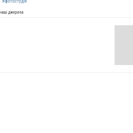
#фотостудія
 наші джерела