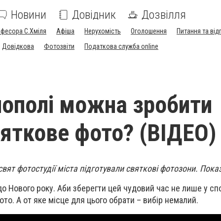
Новини
Довідник
Дозвілля
офесора С.Хміля
Афіша
Нерухомість
Оголошення
Питання та від
Довідкова
Фотозвіти
Податкова служба online
нополі можна зробити
вяткове фото? (ВІДЕО)
свят фотостудії міста підготували святкові фотозони. Пока
о Нового року. Аби зберегти цей чудовий час не лише у спо
ото. А от яке місце для цього обрати – вибір немалий.