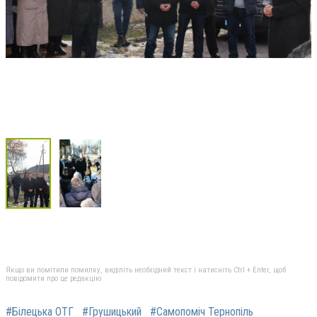
Якщо ви помітили помилку, виділіть необхідний текст і натисніть Ctrl + Enter, щоб
повідомити про це редакцію
#Білецька ОТГ
#Грушицький
#Самопоміч Тернопіль