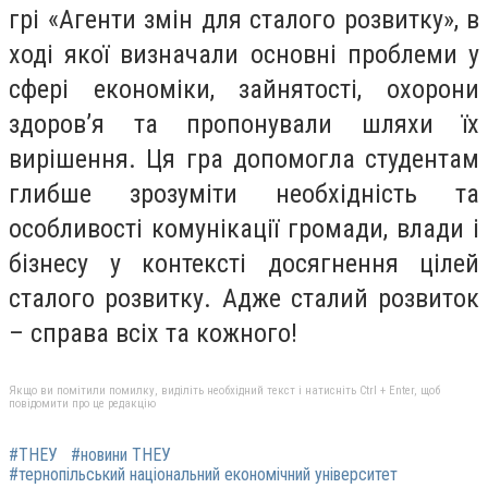
грі «Агенти змін для сталого розвитку», в
ході якої визначали основні проблеми у
сфері економіки, зайнятості, охорони
здоров’я та пропонували шляхи їх
вирішення. Ця гра допомогла студентам
глибше зрозуміти необхідність та
особливості комунікації громади, влади і
бізнесу у контексті досягнення цілей
сталого розвитку. Адже сталий розвиток
– справа всіх та кожного!
Якщо ви помітили помилку, виділіть необхідний текст і натисніть Ctrl + Enter, щоб
повідомити про це редакцію
#ТНЕУ
#новини ТНЕУ
#тернопільський національний економічний університет