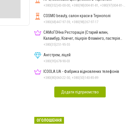
+380(352)43-00-00, +380(98)004-81-81, +380(97)004-81-81
COSMO beauty, салон краси в Тернополі
+380(68)447-97-59, +380(98)267-97-17
САМоГОНна Ресторація (Старий млин,
Каламбур, Ковчег, піцерія Фламінго, пастерія
Фламінго)
+380(35)251-95-55
Ангстрем, ліцей
+380(95)678-90-03
ICOOLA.UA - Фабрика відновлених телефонів
+380(80)060-22-50, +380(50)140-85-89
Додати підприємство
ОГОЛОШЕННЯ