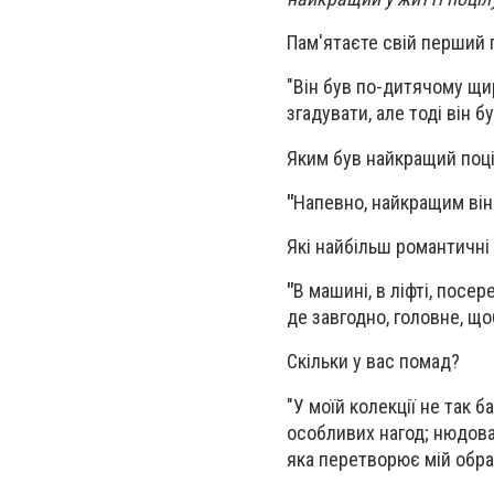
Пам'ятаєте свій перший 
"Він був по-дитячому щи
згадувати, але тоді він 
Яким був найкращий поці
"
Напевно, найкращим він 
Які найбільш романтичні 
"
В машині, в ліфті, посе
де завгодно, головне, що
Скільки у вас помад?
"У моїй колекції не так 
особливих нагод; нюдов
яка перетворює мій образ