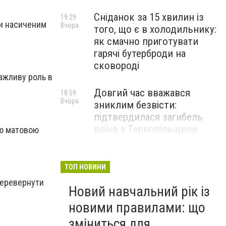
Сніданок за 15 хвилин із
19:29
ти насиченим
Вчора
того, що є в холодильнику:
як смачно приготувати
гарячі бутерброди на
сковороді
важливу роль в
Довгий час вважався
18:59
Вчора
зниклим безвісти:
підтвердилася загибель
воїна з Тернопільщини
ою матовою
"Зірки обіцяють тріумф": на
18:45
Вчора
ці 3 знаки Зодіаку чекає
ТОП НОВИНИ
неймовірний успіх уже в
перевернути
Новий навчальний рік із
найближчі дні
новими правилами: що
зміниться для