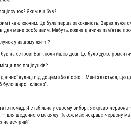
поцілоунок? Яким він був?
рим і хвилюючим. Це була перша закоханість. Зараз дуже 
був для мене особливим. Мабуть, кожна дівчина пам’ятає про
лунок у вашому житті?
був на острові Балі, коли йшов дощ. Це було дуже романти
місця для поцілунків?
ред нічної вулиці під дощем або в офісі… Мені здається, що 
б було щиро і класно".
багато помад. Я стабільна у своєму виборі: яскраво-червона 
а — для щоденного макіяжу. Також маю яскраво-червону ма
 на вечірній".