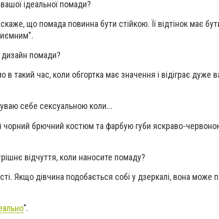
у вашої ідеальної помади?
скаже, що помада повинна бути стійкою. Її відтінок має бу
риємним".
я дизайн помади?
о в такий час, коли обгортка має значення і відіграє дуже 
чуваю себе сексуальною коли...
й чорний брючний костюм та фарбую губи яскраво-червон
рішнє відчуття, коли наносите помаду?
сті. Якщо дівчина подобається собі у дзеркалі, вона може 
еально
".