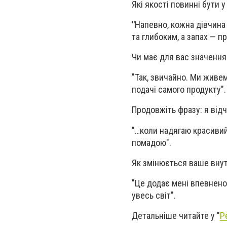
Які якості повинні бути 
"
Напевно, кожна дівчина 
та глибоким, а запах — п
Чи має для вас значенн
"Так, звичайно. Ми живем
подачі самого продукту".
Продовжіть фразу: я від
"…коли надягаю красиви
помадою".
Як змінюється ваше внут
"Це додає мені впевнено
увесь світ".
Детальніше читайте у "
Р