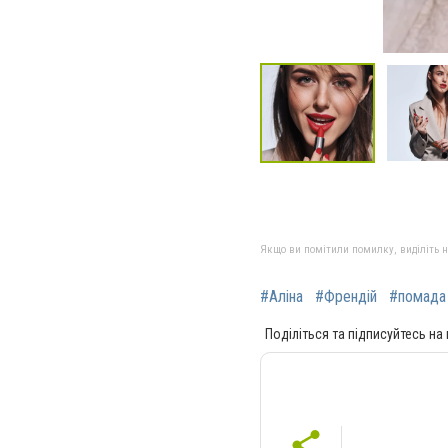
Якщо ви помітили помилку, виділіть нео
#Аліна
#Френдій
#помада
Поділіться та підписуйтесь на