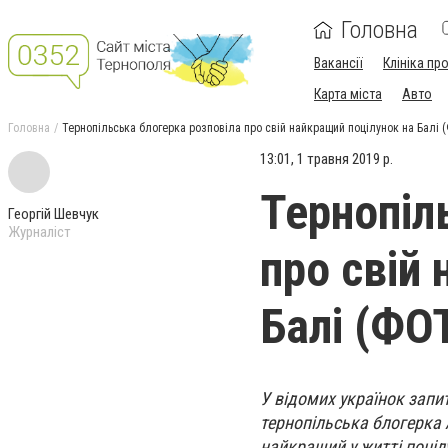
Головна
Вакансії
Клініка пр
Карта міста
Авто
Головна
Тернопільська блогерка розповіла про свій найкращий поцілунок на Балі 
13:01, 1 травня 2019 р.
Тернопіл
Георгій Шевчук
Журналіст
про свій
Балі (ФО
У відомих українок запит
тернопільська блогерка 
найкращий у житті поціл