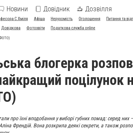
Новини
Довідник
Дозвілля
офесора С.Хміля
Афіша
Нерухомість
Оголошення
Питання та від
Довідкова
Фотозвіти
Податкова служба online
(ФОТО)
ьська блогерка розпов
 найкращий поцілунок 
ТО)
али про їхні вподобання у виборі губних помад: серед них 
Аліна Френдій. Вона розкрила деякі секрети, а також розпо
унок.