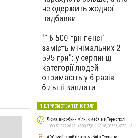
не одержить жодної
надбавки
"16 500 грн пенсії
замість мінімальних 2
595 грн": у серпні ці
категорії людей
отримають у 6 разів
більші виплати
ПІДПРИЄМСТВА ТЕРНОПОЛЯ
Лісма, виробник м'яких меблів в Тернополі
+380(50)377-28-28, +380(67)011-28-28, 0352515750, +380(50)313-28-28, +380(50)338-27-33, +380(50)377-67-87
АРС, меблевий центр, меблі в Тернополі