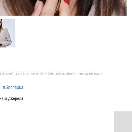
бхідний текст і натисніть Ctrl + Enter, щоб повідомити про це редакцію
#блогерка
 наші джерела