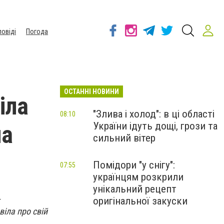
повіді
Погода
ОСТАННІ НОВИНИ
іла
"Злива і холод": в ці області
08:10
України ідуть дощі, грози та
на
сильний вітер
Помідори "у снігу":
07:55
українцям розкрили
унікальний рецепт
–
оригінальної закуски
віла про свій