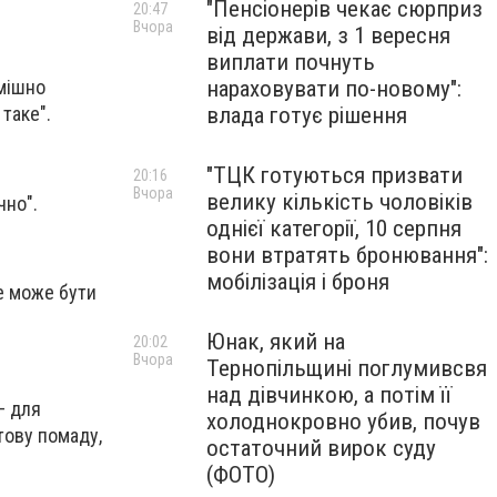
"Пенсіонерів чекає сюрприз
20:47
Вчора
від держави, з 1 вересня
виплати почнуть
нараховувати по-новому":
смішно
влада готує рішення
 таке".
"ТЦК готуються призвати
20:16
Вчора
велику кількість чоловіків
чно".
однієї категорії, 10 серпня
вони втратять бронювання":
мобілізація і броня
це може бути
Юнак, який на
20:02
Вчора
Тернопільщині поглумивсвя
над дівчинкою, а потім її
— для
холоднокровно убив, почув
тову помаду,
остаточний вирок суду
(ФОТО)