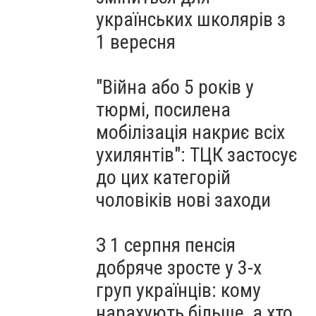
українських школярів з
1 вересня
"Війна або 5 років у
тюрмі, посилена
мобілізація накриє всіх
ухилянтів": ТЦК застосує
до цих категорій
чоловіків нові заходи
З 1 серпня пенсія
добряче зросте у 3-х
груп українців: кому
нарахують більше, а хто