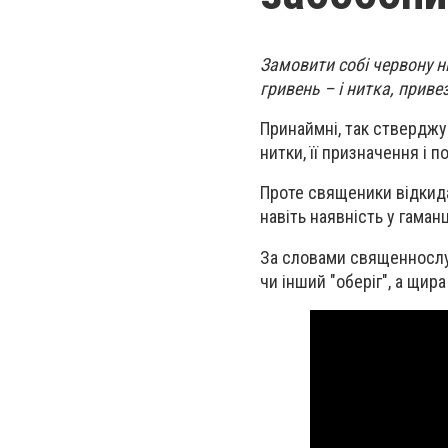
Замовити собі червону н
гривень – і нитка, приве
Принаймні, так стверджу
нитки, її призначення і 
Проте священики відкидаю
навіть наявність у гаман
За словами священнослуж
чи інший "оберіг", а щир