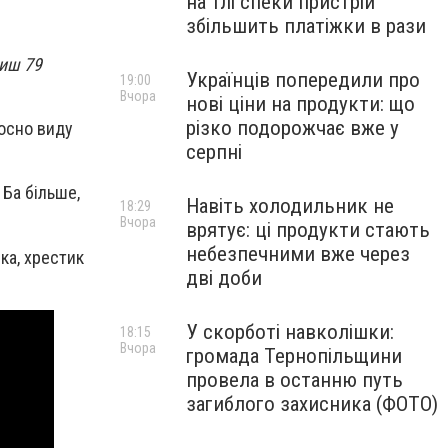
на тлі спеки пристрій
збільшить платіжки в рази
тиш 79
Українців попередили про
19:00
Вчора
нові ціни на продукти: що
різко подорожчає вже у
носно виду
серпні
 Ба більше,
Навіть холодильник не
18:29
Вчора
врятує: ці продукти стають
небезпечними вже через
ка, хрестик
дві доби
У скорботі навколішки:
18:15
Вчора
громада Тернопільщини
провела в останню путь
загиблого захисника (ФОТО)