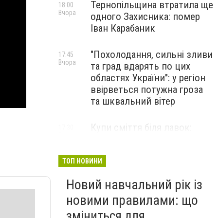
Тернопільщина втратила ще
18:00
Вчора
одного Захисника: помер
Іван Карабаник
"Похолодання, сильні зливи
17:45
Вчора
та град вдарять по цих
областях України": у регіон
ввірветься потужна гроза
та шквальний вітер
Купи сміття біля лавок:
17:30
Вчора
житель Тернопільщини не
стримав емоцій від
побаченого у парку (ВІДЕО)
ТОП НОВИНИ
Новий навчальний рік із
новими правилами: що
зміниться для