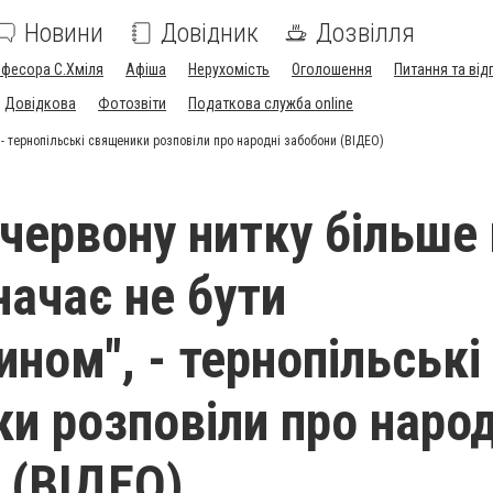
Новини
Довідник
Дозвілля
офесора С.Хміля
Афіша
Нерухомість
Оголошення
Питання та від
Довідкова
Фотозвіти
Податкова служба online
", - тернопільські священики розповіли про народні забобони (ВІДЕО)
 червону нитку більше 
начає не бути
ном", - тернопільські
и розповіли про народ
 (ВІДЕО)