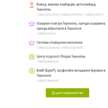
Комод, мережа ломбардів, автоломбард
Тернопіль
+380(35)252-96-64, +380(63)974-89-07, +380(63)974-91-57
Осушувач повітря Тернопіль, оренда осушувача,
оренда віброплити в Тернополі
+380673524701
Система сповіщення населення
+380(67)350-44-68, +380(67)340-49-59
Центр подології Stoppa Тернопіль
+380(96)846-85-61
BrukR (БрукР), професійне вкладання бруківки в
Тернополі
+380(97)800-40-87
Додати підприємство