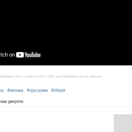
бхідний текст і натисніть Ctrl + Enter, щоб повідомити про це редакцію
ка
#інконка
#єрусалим
#оберіг
 наші джерела