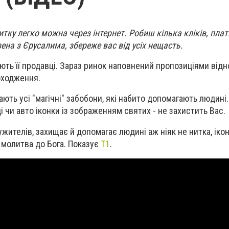
итку легко можна через інтернет. Робиш кілька кліків, пла
зена з Єрусалима, збереже вас від усіх нещасть.
ють її продавці. Зараз ринок наповнений пропозиціями від
походження.
ть усі "магічні" забобони, які набито допомагають людині.
ці чи авто іконки із зображенням святих - не захистить Вас.
ителів, захищає й допомагає людині аж ніяк не нитка, ікон
а молитва до Бога. Показує
Т1
.