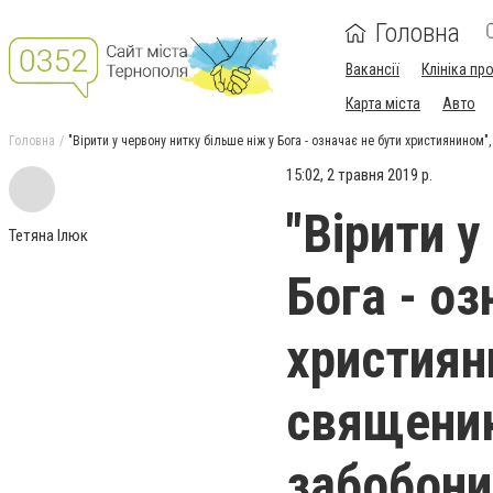
Головна
Вакансії
Клініка пр
Карта міста
Авто
Головна
"Вірити у червону нитку більше ніж у Бога - означає не бути християнином
15:02, 2 травня 2019 р.
"Вірити у
Тетяна Ілюк
Бога - оз
християни
священик
забобони