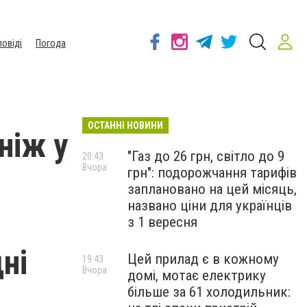
повіді
Погода
ОСТАННІ НОВИНИ
ніж у
"Газ до 26 грн, світло до 9
20:43
Вчора
грн": подорожчання тарифів
заплановано на цей місяць,
названо ціни для українців
з 1 вересня
ні
Цей прилад є в кожному
19:43
Вчора
домі, мотає електрику
більше за 61 холодильник: