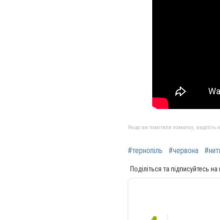
Якщо ви помітили помилку, виділіть нео
#тернопіль
#червона
#нит
Поділіться та підписуйтесь на