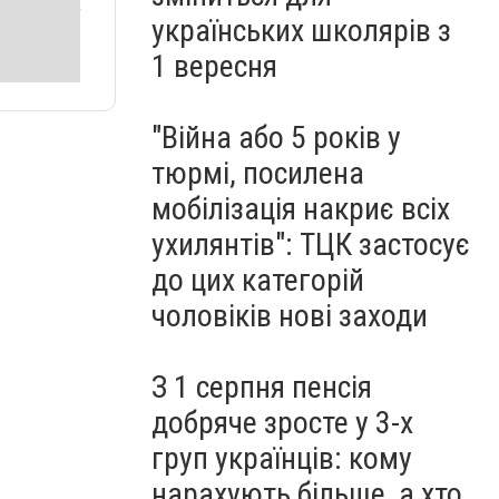
українських школярів з
1 вересня
"Війна або 5 років у
тюрмі, посилена
мобілізація накриє всіх
ухилянтів": ТЦК застосує
до цих категорій
чоловіків нові заходи
З 1 серпня пенсія
добряче зросте у 3-х
груп українців: кому
нарахують більше, а хто