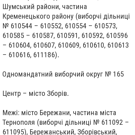
Шумський райони, частина
Кременецького району (виборчі дільниці
№ 610544 – 610552, 610554 – 610573,
610585 – 610587, 610591, 610592, 610596
– 610604, 610607, 610609, 610610, 610613
– 610616, 611186).
Одномандатний виборчий округ № 165
Центр – місто Зборів.
Межі: місто Бережани, частина міста
Тернополя (виборчі дільниці № 611092 –
611095), Бережанський, Зборівський,