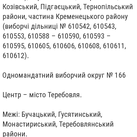
Козівський, Підгаєцький, Тернопільський
райони, частина Кременецького району
(виборчі дільниці № 610542, 610543,
610553, 610588 – 610590, 610593 –
610595, 610605, 610606, 610608, 610611,
610612).
Одномандатний виборчий округ № 166
Центр – місто Теребовля.
Межі: Бучацький, Гусятинський,
Монастириський, Теребовлянський
райони.