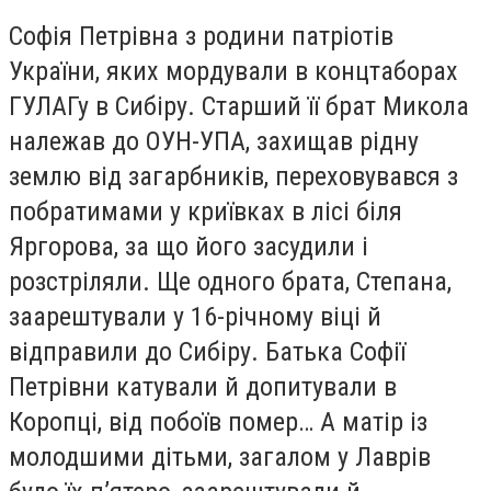
Софія Петрівна з родини патріотів
України, яких мордували в концтаборах
ГУЛАГу в Сибіру. Старший її брат Микола
належав до ОУН-УПА, захищав рідну
землю від загарбників, переховувався з
побратимами у криївках в лісі біля
Яргорова, за що його засудили і
розстріляли. Ще одного брата, Степана,
заарештували у 16-річному віці й
відправили до Сибіру. Батька Софії
Петрівни катували й допитували в
Коропці, від побоїв помер… А матір із
молодшими дітьми, загалом у Лаврів