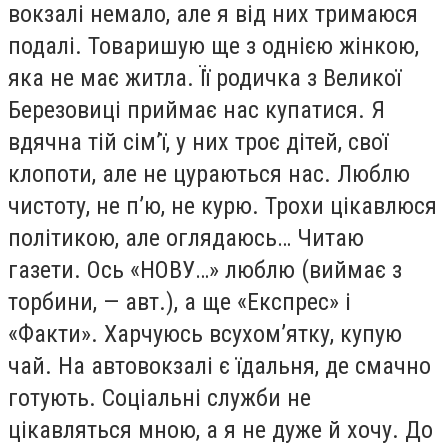
вокзалі немало, але я від них тримаюся
подалі. Товаришую ще з однією жінкою,
яка не має житла. Її родичка з Великої
Березовиці приймає нас купатися. Я
вдячна тій сім’ї, у них троє дітей, свої
клопоти, але не цураються нас. Люблю
чистоту, не п’ю, не курю. Трохи цікавлюся
політикою, але оглядаюсь… Читаю
газети. Ось «НОВУ…» люблю (виймає з
торбини, — авт.), а ще «Експрес» і
«Факти». Харчуюсь всухом’ятку, купую
чай. На автовокзалі є їдальня, де смачно
готують. Соціальні служби не
цікавляться мною, а я не дуже й хочу. До