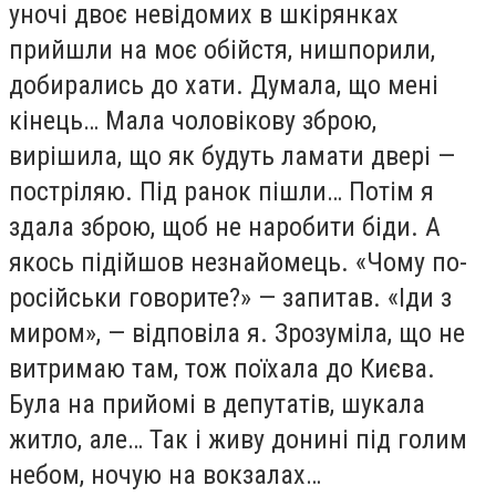
уночі двоє невідомих в шкірянках
прийшли на моє обійстя, нишпорили,
добирались до хати. Думала, що мені
кінець… Мала чоловікову зброю,
вирішила, що як будуть ламати двері —
постріляю. Під ранок пішли… Потім я
здала зброю, щоб не наробити біди. А
якось підійшов незнайомець. «Чому по-
російськи говорите?» — запитав. «Іди з
миром», — відповіла я. Зрозуміла, що не
витримаю там, тож поїхала до Києва.
Була на прийомі в депутатів, шукала
житло, але… Так і живу донині під голим
небом, ночую на вокзалах…