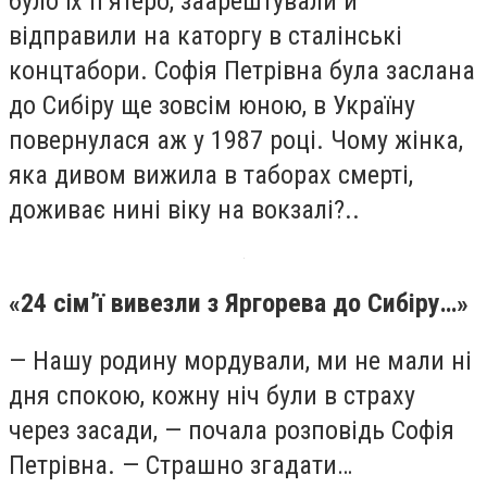
було їх п’ятеро, заарештували й
відправили на каторгу в сталінські
концтабори. Софія Петрівна була заслана
до Сибіру ще зовсім юною, в Україну
повернулася аж у 1987 році. Чому жінка,
яка дивом вижила в таборах смерті,
доживає нині віку на вокзалі?..
«24 сім’ї вивезли з Яргорева до Сибіру…»
— Нашу родину мордували, ми не мали ні
дня спокою, кожну ніч були в страху
через засади, — почала розповідь Софія
Петрівна. — Страшно згадати…