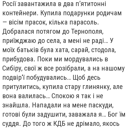
Росії завантажила в два п’ятитонні
контейнери. Купила подарунки родичам
— вісім прасок, кілька парасоль.
Добралася потягом до Тернополя,
приїжджаю до села, а мені не раді… У
моїх батьків була хата, сарай, стодола,
прибудова. Поки ми мордувались в
Сибіру, свої ж все розібрали, а на нашому
подвір’ї побудувались… Щоб десь
притулитись, купила стару глинянку, але
вона валилась… Спокою я так і не
знайшла. Нападали на мене паскуди,
готові були задушити, заважала я… Бог їм
суддя. До того ж КДБ не дрімало, якось