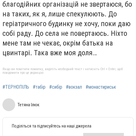
благодійних організацій не звертаюся, бо
на таких, як я, лише спекулюють. До
геріатричного будинку не хочу, поки даю
собі раду. До села не повертаюсь. Ніхто
мене там не чекає, окрім батька на
цвинтарі. Така вже моя доля…
Якщо ви помітили помилку, виділіть необхідний текст і натисніть Ctrl + Enter, щоб
повідомити про це редакцію
#ТЕРНОПІЛЬ
#табір
#сибір
#вокзал
#монастириськ
Тетяна Ілюк
Поділіться та підписуйтесь на наші джерела