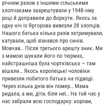
річним разом з іншими сільськими
хлопчаками заарештували у 1948-ому
році й доправили до Воркути. Якось за
одну ніч із Яргорова вивезли 28 хлопців.
Нашого батька кілька разів затримували,
катували, щоб зізнався про синів.
Мовчав… Після третього арешту зник. Ми
з мамою шукали його по тюрмах,
найстрашніша була чортківська — там
вішали… Якось коропецькі чоловіки
привезли побитого батька на підводі.
Через кілька днів він помер… Мама
ридала, а ми, діти, біля неї… На той час у
нас забрали всю господарку: корови,