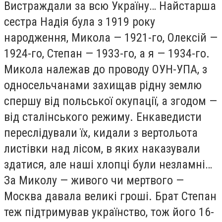
Вистраждали за всю Україну… Найстарша
сестра Надія була з 1919 року
народження, Микола — 1921-го, Олексій —
1924-го, Степан — 1933-го, а я — 1934-го.
Микола належав до проводу ОУН-УПА, з
односельчанами захищав рідну землю
спершу від польської окупації, а згодом —
від сталінського режиму. Енкаведисти
переслідували їх, кидали з вертольота
листівки над лісом, в яких наказували
здатися, але наші хлопці були незламні…
За Миколу — живого чи мертвого —
Москва давала великі гроші. Брат Степан
теж підтримував українство, тож його 16-