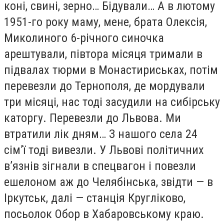
коні, свині, зерно… Бідували… А в лютому
1951-го року маму, мене, брата Олексія,
Миколиного 6-річного синочка
арештували, півтора місяця тримали в
підвалах тюрми в Монастириськах, потім
перевезли до Тернополя, де мордували
три місяці, нас тоді засудили на сибірську
каторгу. Перевезли до Львова. Ми
втратили лік дням… З нашого села 24
сім’ї тоді вивезли. У Львові політичних
в’язнів зігнали в спецвагон і повезли
ешелоном аж до Челябінська, звідти — в
Іркутськ, далі — станція Кругліково,
посьолок Обор в Хабаровському краю.