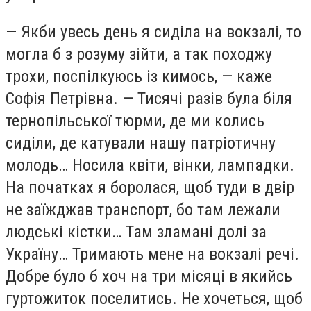
— Якби увесь день я сиділа на вокзалі, то
могла б з розуму зійти, а так походжу
трохи, поспілкуюсь із кимось, — каже
Софія Петрівна. — Тисячі разів була біля
тернопільської тюрми, де ми колись
сиділи, де катували нашу патріотичну
молодь… Носила квіти, вінки, лампадки.
На початках я боролася, щоб туди в двір
не заїжджав транспорт, бо там лежали
людські кістки… Там зламані долі за
Україну… Тримають мене на вокзалі речі.
Добре було б хоч на три місяці в якийсь
гуртожиток поселитись. Не хочеться, щоб