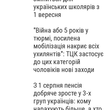
українських школярів з
1 вересня
"Війна або 5 років у
тюрмі, посилена
мобілізація накриє всіх
ухилянтів": ТЦК застосує
до цих категорій
чоловіків нові заходи
З 1 серпня пенсія
добряче зросте у 3-х
груп українців: кому
нарахують більше, а хто