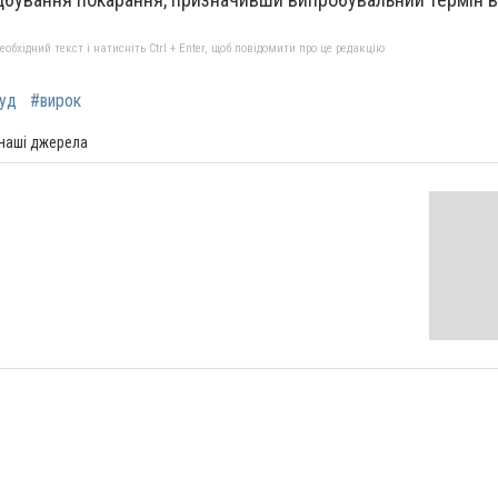
бхідний текст і натисніть Ctrl + Enter, щоб повідомити про це редакцію
уд
#вирок
 наші джерела