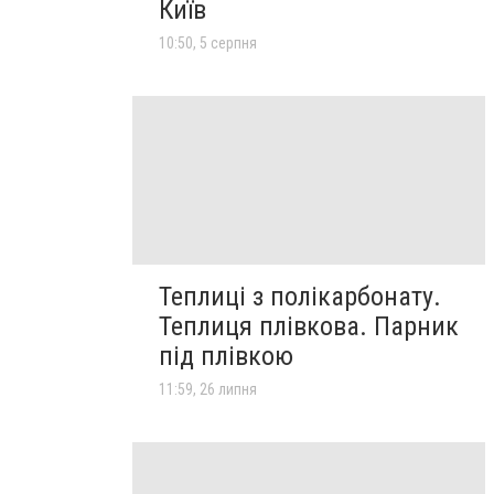
Київ
10:50, 5 серпня
Теплиці з полікарбонату.
Теплиця плівкова. Парник
під плівкою
11:59, 26 липня