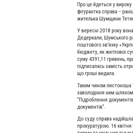
Про це йдеться у вироку 
фігурантка справа – рані
жителька Шумщини Тетян
У вересні 2018 року вон
Дедеркали, Шумського ра
поштового зв’язку «Укрп
бюджету, як житлової су
суму 4391,11 гривень, пр
підписалась замість отр
що гроші видала.
Таким чином листоноша “
заволодіння ним шляхом 
“Підроблення документів,
документів”.
До суду справа надійшл
прокуратурою. 16 квітня 
тюрми та звільнив від в