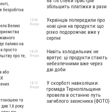
на тлі спеки пристрій
енті,
збільшить платіжки в рази
же безробітна
Українців попередили про
19:00
Вчора
нові ціни на продукти: що
ела Великі
різко подорожчає вже у
дприємства
серпні
ржавного
де паливо на
ша просто
Навіть холодильник не
18:29
ьству про те,
Вчора
врятує: ці продукти стають
небезпечними вже через
дві доби
а або
КК
У скорботі навколішки:
18:15
лених
Вчора
громада Тернопільщини
провела в останню путь
истоношею та
загиблого захисника (ФОТО)
 дав 1,6 року
один рік.