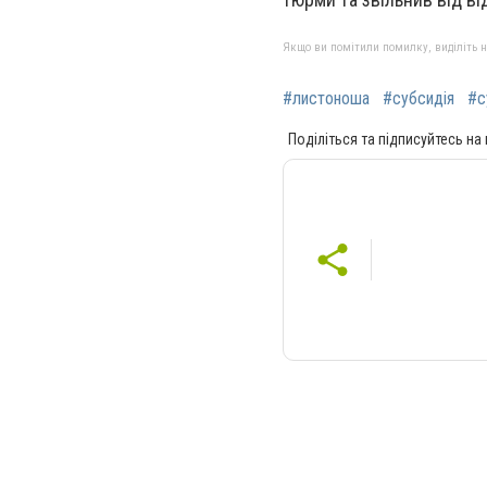
Якщо ви помітили помилку, виділіть нео
#листоноша
#субсидія
#с
Поділіться та підписуйтесь на