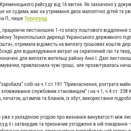
Кременецького райсуду від 16 квітня. Як зазначено у докум
ше не судима, має на утримання двох малолітніх дітей та у
а П., пише
Терноград
.
а, працюючи листоношею 1-го класу поштового відділення с
йону Тернопільської дирекції Українського державного пі
ошта», отримала відомість на виплату грошових коштів де
бсидії для відшкодування витрат на скраплений газ та твер
изначені для виплати жительці району Анні І. Далі листоно
имувачки, привласнила чужі гроші, але прозвітувалась начал
заробила” собі на ч.1 ст.191 “Привласнення, розтрата майн
зловживання службовим становищем” і на ч.1, ч.4 ст. 358 
 печаток, штампів та бланків, їх збут, використання підроб
а уже з укладеною угодою про визнання винуватості між л
суд її і затвердив та призначив узгоджене в ній покарання –
ідбування покарання, призначивши випробувальний термін в 