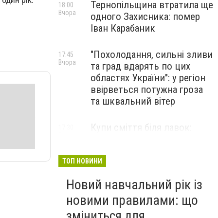
Тернопільщина втратила ще
18:00
Вчора
одного Захисника: помер
Іван Карабаник
"Похолодання, сильні зливи
17:45
Вчора
та град вдарять по цих
областях України": у регіон
ввірветься потужна гроза
та шквальний вітер
Купи сміття біля лавок:
17:30
Вчора
житель Тернопільщини не
стримав емоцій від
побаченого у парку (ВІДЕО)
ТОП НОВИНИ
Новий навчальний рік із
новими правилами: що
зміниться для