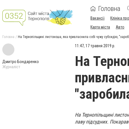
Головна
Вакансії
Клініка пр
Карта міста
Авто
Головна
На Тернопільщині листоноша, яка привласнила собі чужу субсидію, "заро
11:47, 17 травня 2019 р.
На Терно
Дмитро Бондаренко
Журналіст
привласн
"заробил
На Тернопільщині листо
лаву підсудних. Покарав 