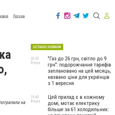
повіді
Погода
ОСТАННІ НОВИНИ
ка
"Газ до 26 грн, світло до 9
20:43
Вчора
грн": подорожчання тарифів
ю,
заплановано на цей місяць,
названо ціни для українців
з 1 вересня
Цей прилад є в кожному
19:43
Вчора
потрапила на
домі, мотає електрику
більше за 61 холодильник: