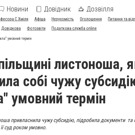
Новини
Довідник
Дозвілля
офесора С.Хміля
Афіша
Нерухомість
Оголошення
Питання та від
Довідкова
Фотозвіти
Податкова служба online
била" умовний термін
пільщині листоноша, я
ила собі чужу субсиді
а" умовний термін
ноша привласнила чужу субсидію, підробила документи та 
її суд роком умовно.