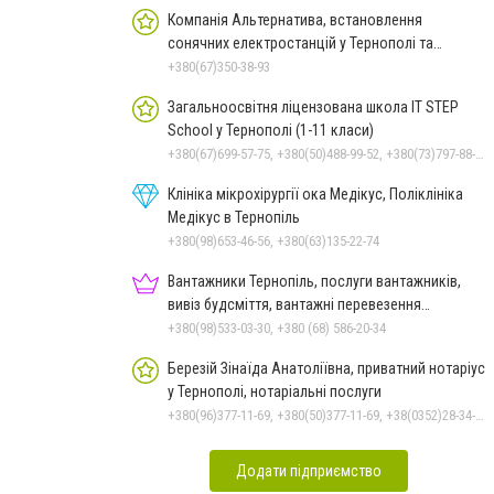
Компанія Альтернатива, встановлення
сонячних електростанцій у Тернополі та
області
+380(67)350-38-93
Загальноосвітня ліцензована школа IT STEP
School у Тернополі (1-11 класи)
+380(67)699-57-75, +380(50)488-99-52, +380(73)797-88-98
Клініка мікрохірургії ока Медікус, Поліклініка
Медікус в Тернопіль
+380(98)653-46-56, +380(63)135-22-74
Вантажники Тернопіль, послуги вантажників,
вивіз будсміття, вантажні перевезення
Тернопіль
+380(98)533-03-30, +380 (68) 586-20-34
Березій Зінаїда Анатоліївна, приватний нотаріус
у Тернополі, нотаріальні послуги
+380(96)377-11-69, +380(50)377-11-69, +38(0352)28-34-20
Додати підприємство