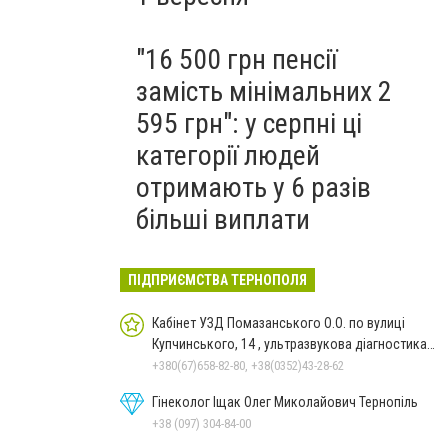
"16 500 грн пенсії
замість мінімальних 2
595 грн": у серпні ці
категорії людей
отримають у 6 разів
більші виплати
ПІДПРИЄМСТВА ТЕРНОПОЛЯ
Кабінет УЗД Помазанського О.О. по вулиці
Купчинського, 14 , ультразвукова діагностика
Тернопіль
+380(67)658-82-80, +38(0352)43-28-62
Гінеколог Іщак Олег Миколайович Тернопіль
+38 (097) 304-84-00