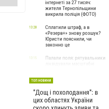
інтернеті за 27 тисяч:
жителя Тернопільщини
викрила поліція (ФОТО)
Сплатили штраф, а в
13:28
«Резерв+» знову розшук?
Юристи пояснили, чи
законно це
Палали поля: рятувальники
13:15
ліквідували масштабні
пожежі на Тернопільщині
ТОП НОВИНИ
"Дощ і похолодання": в
цих областях України
скоро хлинуть зливи та