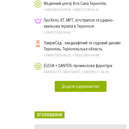
Медичний центр Віта Сана Тернопіль
+380(99)010-39-59, +380(67)199-32-32
ПроХелс, КТ, МРТ, літотрипсія та ударно-
хвильова терапія в Тернополі
+380(97)550-99-00
ЛаврівСад - ландшафтний та садовий дизайн
Тернопіль, Тернопільська область
+380(67)836-68-28, +380(67)836-64-89
ELESA + GANTER, промислова фурнітура
0443002212, 0800750875, +380(98)011-84-55
Додати підприємство
ОГОЛОШЕННЯ