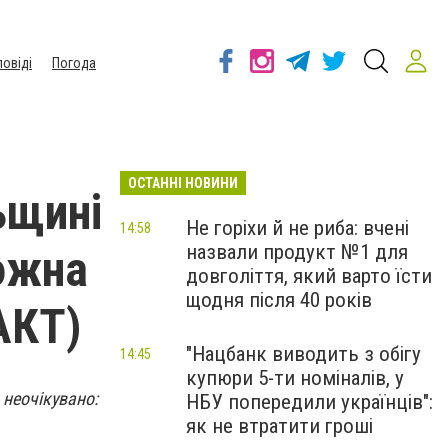
повіді
Погода
ОСТАННІ НОВИНИ
ьщині
Не горіхи й не риба: вчені
14:58
назвали продукт №1 для
можна
довголіття, який варто їсти
щодня після 40 років
АКТ)
"Нацбанк виводить з обігу
14:45
купюри 5-ти номіналів, у
 неочікувано:
НБУ попередили українців":
як не втратити гроші