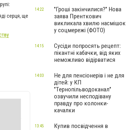
рупі:
"Гроші закінчилися?" Нова
14:22
заява Пренткович
яді серця, ще
викликала хвилю насмішок
у соцмережі (ФОТО)
ству
Сусіди попросять рецепт:
14:15
пікантні кабачки, від яких
неможливо відірватися
Не для пенсіонерів і не для
14:03
дітей: у КП
"Тернопільводоканал"
озвучили несподівану
правду про колонки-
качалки
Купив посвідчення в
13:45