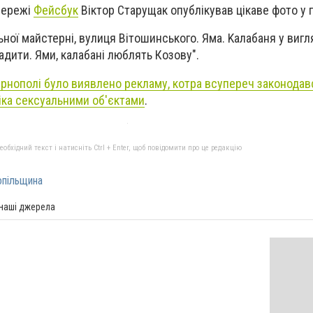
 мережі
Фейсбук
Віктор Старущак опублікував цікаве фото у г
льної майстерні, вулиця Вітошинського. Яма. Kалабаня у вигл
адити. Ями, калабані люблять Козову".
ернополі було виявлено рекламу, котра всупереч законодав
іка сексуальними об'єктами
.
бхідний текст і натисніть Ctrl + Enter, щоб повідомити про це редакцію
опільщина
 наші джерела