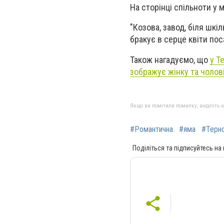
На сторінці спільноти у
"Козова, завод, біля шкі
бракує в серце квіти пос
Також нагадуємо, що
у Т
зображує жінку та чолов
Якщо ви помітили помилку, виділіть нео
#Романтична
#яма
#Терн
Поділіться та підписуйтесь на