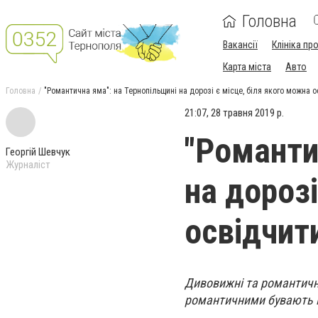
Головна
Вакансії
Клініка пр
Карта міста
Авто
Головна
"Романтична яма": на Тернопільщині на дорозі є місце, біля якого можна
21:07, 28 травня 2019 р.
"Романти
Георгій Шевчук
Журналіст
на дорозі
освідчит
Дивовижні та романтичні
романтичними бувають на