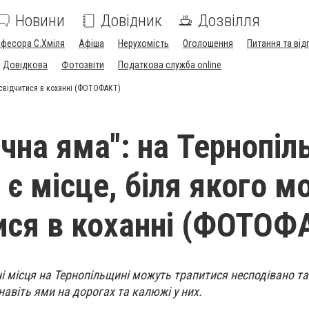
Новини
Довідник
Дозвілля
офесора С.Хміля
Афіша
Нерухомість
Оголошення
Питання та від
Довідкова
Фотозвіти
Податкова служба online
 освідчитися в коханні (ФОТОФАКТ)
чна яма": на Тернопіл
 є місце, біля якого 
ися в коханні (ФОТОФ
 місця на Тернопільщині можуть трапитися несподівано та
віть ями на дорогах та калюжі у них.