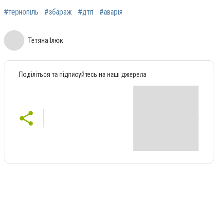
#тернопіль
#збараж
#дтп
#аварія
Тетяна Ілюк
Поділіться та підписуйтесь на наші джерела