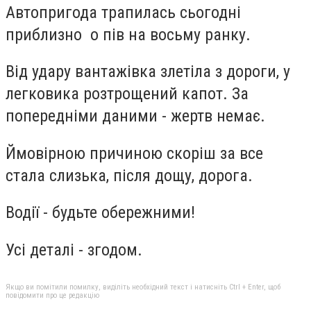
Автопригода трапилась сьогодні
приблизно о пів на восьму ранку.
Від удару вантажівка злетіла з дороги, у
легковика розтрощений капот. За
попередніми даними - жертв немає.
Ймовірною причиною скоріш за все
стала слизька, після дощу, дорога.
Водії - будьте обережними!
Усі деталі - згодом.
Якщо ви помітили помилку, виділіть необхідний текст і натисніть Ctrl + Enter, щоб
повідомити про це редакцію