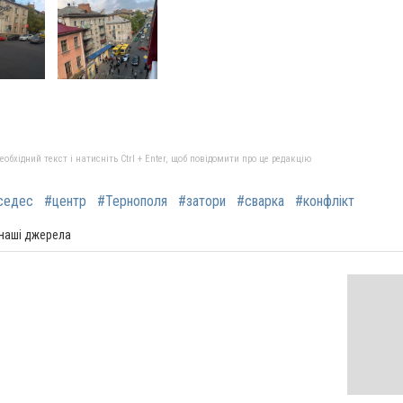
бхідний текст і натисніть Ctrl + Enter, щоб повідомити про це редакцію
седес
#центр
#Тернополя
#затори
#сварка
#конфлікт
 наші джерела