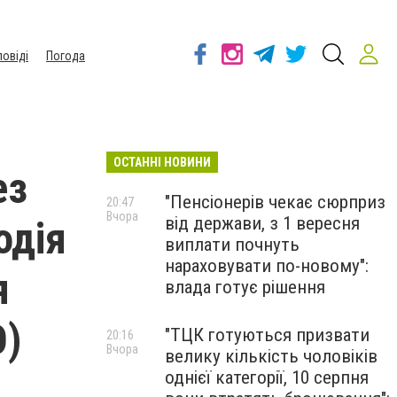
повіді
Погода
ОСТАННІ НОВИНИ
ез
"Пенсіонерів чекає сюрприз
20:47
Вчора
від держави, з 1 вересня
одія
виплати почнуть
нараховувати по-новому":
я
влада готує рішення
О)
"ТЦК готуються призвати
20:16
Вчора
велику кількість чоловіків
однієї категорії, 10 серпня