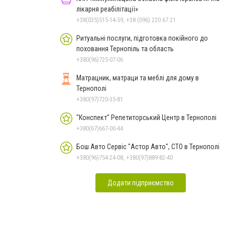
лікарня реабілітації»
+38(035)515-14-59, +38 (096) 220 67 21
Ритуальні послуги, підготовка покійного до
поховання Тернопіль та область
+380(96)725-07-06
Матрацник, матраци та меблі для дому в
Тернополі
+380(97)720-35-81
"Конспект" Репетиторський Центр в Тернополі
+380(67)667-00-44
Бош Авто Сервіс "Астор Авто", СТО в Тернополі
+380(96)754-24-08, +380(97)889-82-40
Додати підприємство