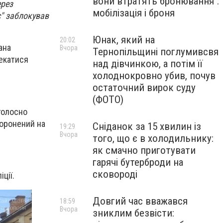
вони втратять бронювання":
ерез
мобілізація і броня
" заблокував
Юнак, який на
20:02
ана
Вчора
Тернопільщині поглумивсвя
екатися
над дівчинкою, а потім її
холоднокровно убив, почув
остаточний вирок суду
(ФОТО)
голосно
боронений на
Сніданок за 15 хвилин із
19:29
Вчора
того, що є в холодильнику:
як смачно приготувати
гарячі бутерброди на
сковороді
ції.
Довгий час вважався
18:59
Вчора
зниклим безвісти: