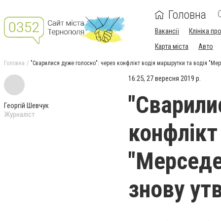
Головна
Вакансії
Клініка пр
Карта міста
Авто
Головна
"Сварилися дуже голосно": через конфлікт водія маршрутки та водія "Ме
16:25, 27 вересня 2019 р.
"Сварили
Георгій Шевчук
Журналіст
конфлікт
"Мерседе
знову ут