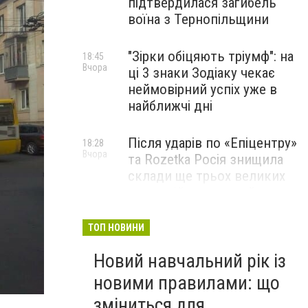
підтвердилася загибель
воїна з Тернопільщини
"Зірки обіцяють тріумф": на
18:45
Вчора
ці 3 знаки Зодіаку чекає
неймовірний успіх уже в
найближчі дні
Після ударів по «Епіцентру»
18:28
Вчора
та Rozetka Росія знищила
склади ще трьох великих
компаній: можливий
дефіцит одягу, взуття та
запчастин
ТОП НОВИНИ
Новий навчальний рік із
Юна піаністка з Тернополя
18:00
Вчора
здобула перемогу на
новими правилами: що
міжнародному конкурсі
зміниться для