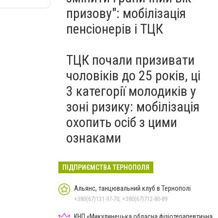
призову": мобілізація
пенсіонерів і ТЦК
ТЦК почали призивати
чоловіків до 25 років, ці
3 категорії молодиків у
зоні ризику: мобілізація
охопить осіб з цими
ознаками
ПІДПРИЄМСТВА ТЕРНОПОЛЯ
Альянс, танцювальний клуб в Тернополі
+380(67)131-97-70, +380(67)712-80-89
КНП «Микулинецька обласна фізіотерапевтична