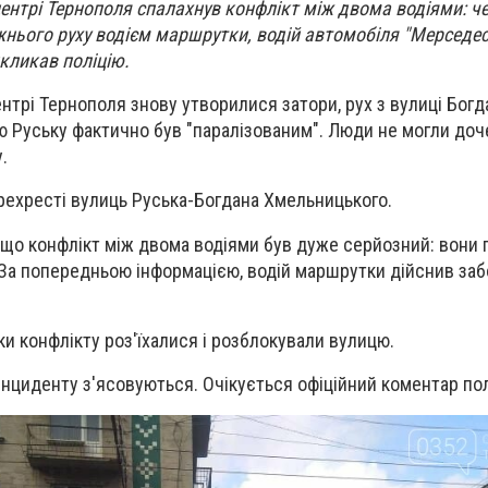
 центрі Тернополя спалахнув конфлікт між двома водіями: ч
нього руху водієм маршрутки, водій автомобіля "Мерседес
кликав поліцію.
нтрі Тернополя знову утворилися затори, рух з вулиці Богд
 Руську фактично був "паралізованим". Люди не могли доч
.
рехресті вулиць Руська-Богдана Хмельницького.
що конфлікт між двома водіями був дуже серйозний: вони 
 За попередньою інформацією, водій маршрутки дійснив за
и конфлікту роз'їхалися і розблокували вулицю.
нциденту з'ясовуються. Очікується офіційний коментар полі