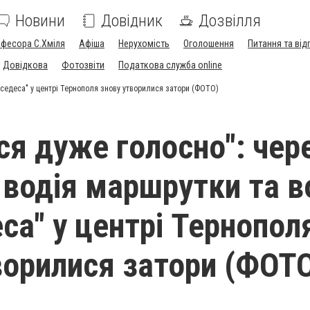
Новини
Довідник
Дозвілля
офесора С.Хміля
Афіша
Нерухомість
Оголошення
Питання та від
Довідкова
Фотозвіти
Податкова служба online
рседеса" у центрі Тернополя знову утворилися затори (ФОТО)
ся дуже голосно": чер
 водія маршрутки та в
са" у центрі Тернопол
ворилися затори (ФОТ