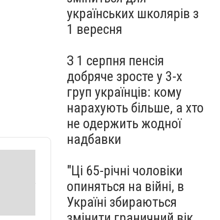
"Golden Talent World" (ФОТО)
українських школярів з
1 вересня
З 1 серпня пенсія
добряче зросте у 3-х
груп українців: кому
нарахують більше, а хто
не одержить жодної
надбавки
"Ці 65-річні чоловіки
опиняться на війні, в
Україні збираються
змінити граничний вік