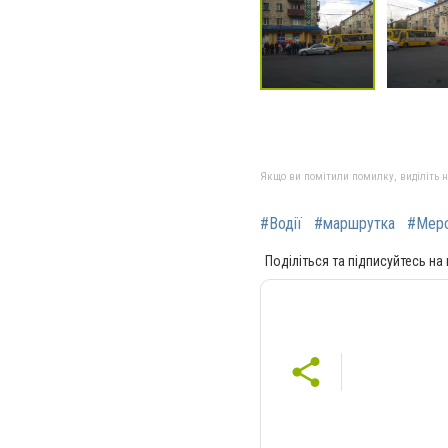
Якщо ви помітили помилку, виділіть нео
#Водії
#маршрутка
#Мер
Поділіться та підписуйтесь на